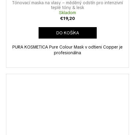
Tónovací maska na vlasy – měděný odstín pro intenzivní
teplé tóny & lesk
Skladom
€19,20
DO KOŠÍKA
PURA KOSMETICA Pure Colour Mask v odtieni Copper je
profesionálna