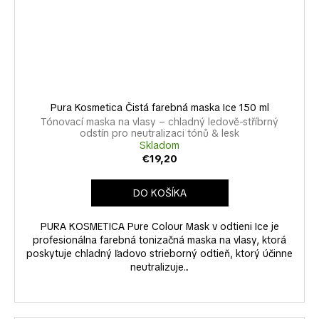
Pura Kosmetica Čistá farebná maska Ice 150 ml
Tónovací maska na vlasy – chladný ledově-stříbrný
odstín pro neutralizaci tónů & lesk
Skladom
€19,20
DO KOŠÍKA
PURA KOSMETICA Pure Colour Mask v odtieni Ice je
profesionálna farebná tonizačná maska na vlasy, ktorá
poskytuje chladný ľadovo strieborný odtieň, ktorý účinne
neutralizuje...