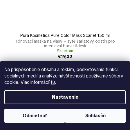
Pura Kosmetica Pure Color Mask Scarlet 150 ml
Tónovací maska na vlasy – sytě šarlatový odstín pro
intenzivní barvu & lesk
Skladom
€19,20
Na prispôsobenie obsahu a reklám, poskytovanie funkcií
DO KOŠÍKA
sociálnych médií a analýzu návštevnosti používame súbory
cookie. Viac informácií
tu
.
PURA KOSMETICA Pure Colour Mask v odtieni Scarlet je
profesionálna maska na farbenie vlasov, ktorá dodáva sýty
šarlátový odtieň, revitalizuje farbené alebo prírodné vlasy
Nastavenie
a...
Odmietnuť
Súhlasím