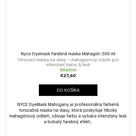
Nyce Dyemask Farebná maska Mahagón 500 ml
Tónovací maska na vlasy – mahagonový odstín pro
intenzivní barvu & lesk
Skladom
€27,60
DO KOŠÍKA
NYCE DyeMask Mahogany je profesionálna farbená
tonizačná maska na vlasy, ktorá poskytuje hlboký
mahagónový odtieň, oživuje farbu a vytvára intenzívny lesk
a bohatý farebný efekt...