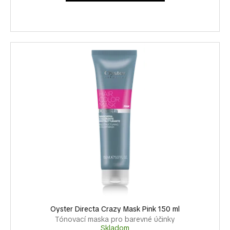
č
a
m
e
Oyster Directa Crazy Mask Pink 150 ml
Tónovací maska pro barevné účinky
Skladom