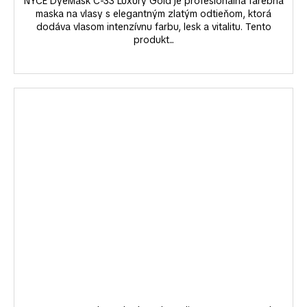
NYCE DyeMask C-33 Luxury Gold je profesionálna farebná
maska na vlasy s elegantným zlatým odtieňom, ktorá
dodáva vlasom intenzívnu farbu, lesk a vitalitu. Tento
produkt...