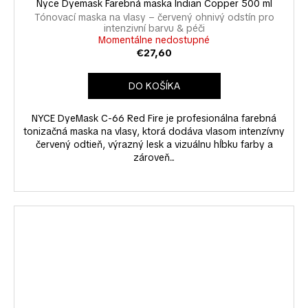
Nyce Dyemask Farebná maska Indian Copper 500 ml
Tónovací maska na vlasy – červený ohnivý odstín pro
intenzivní barvu & péči
Momentálne nedostupné
€27,60
DO KOŠÍKA
NYCE DyeMask C-66 Red Fire je profesionálna farebná
tonizačná maska na vlasy, ktorá dodáva vlasom intenzívny
červený odtieň, výrazný lesk a vizuálnu hĺbku farby a
zároveň...