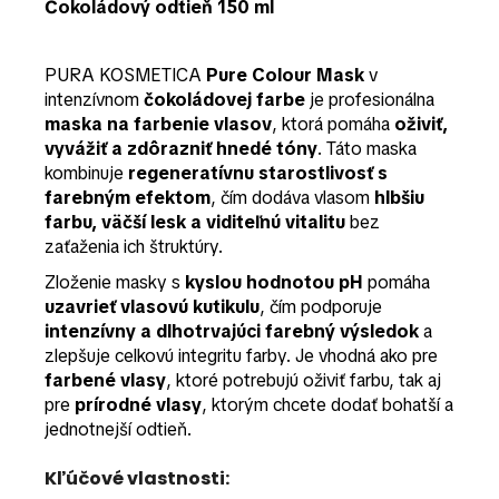
Čokoládový odtieň 150 ml
PURA KOSMETICA
Pure Colour Mask
v
intenzívnom
čokoládovej farbe
je profesionálna
maska na farbenie vlasov
, ktorá pomáha
oživiť,
vyvážiť a zdôrazniť hnedé tóny
. Táto maska
kombinuje
regeneratívnu starostlivosť s
farebným efektom
, čím dodáva vlasom
hlbšiu
farbu, väčší lesk a viditeľnú vitalitu
bez
zaťaženia ich štruktúry.
Zloženie masky s
kyslou hodnotou pH
pomáha
uzavrieť vlasovú kutikulu
, čím podporuje
intenzívny a dlhotrvajúci farebný výsledok
a
zlepšuje celkovú integritu farby. Je vhodná ako pre
farbené vlasy
, ktoré potrebujú oživiť farbu, tak aj
pre
prírodné vlasy
, ktorým chcete dodať bohatší a
jednotnejší odtieň.
Kľúčové vlastnosti: