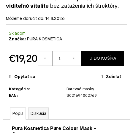
č
viditeľnú vitalitu
bez zaťaženia ich štruktúry.
a
m
Môžeme doručiť do:
14.8.2026
e
Skladom
Značka:
PURA KOSMETICA
€19,20
DO KOŠÍKA
Jednotková
cena:
Opýtať sa
Zdieľať
Kategória
:
Barevné masky
EAN
:
8021694002769
Popis
Diskusia
Pura Kosmetica Pure Colour Mask –