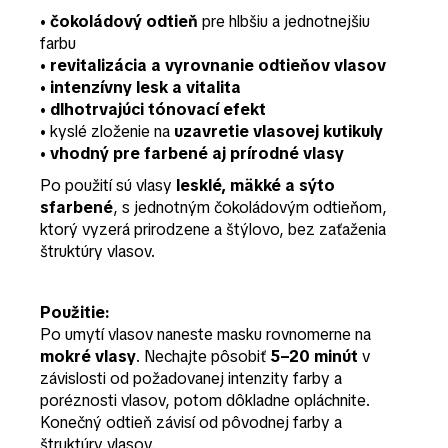
•
čokoládový odtieň
pre hlbšiu a jednotnejšiu
farbu
•
revitalizácia a vyrovnanie odtieňov vlasov
•
intenzívny lesk a vitalita
•
dlhotrvajúci tónovací efekt
• kyslé zloženie na
uzavretie vlasovej kutikuly
•
vhodný pre farbené aj prírodné vlasy
Po použití sú vlasy
lesklé, mäkké a sýto
sfarbené
, s jednotným čokoládovým odtieňom,
ktorý vyzerá prirodzene a štýlovo, bez zaťaženia
štruktúry vlasov.
Použitie:
Po umytí vlasov naneste masku rovnomerne na
mokré vlasy
. Nechajte pôsobiť
5–20 minút
v
závislosti od požadovanej intenzity farby a
poréznosti vlasov, potom dôkladne opláchnite.
Konečný odtieň závisí od pôvodnej farby a
štruktúry vlasov.