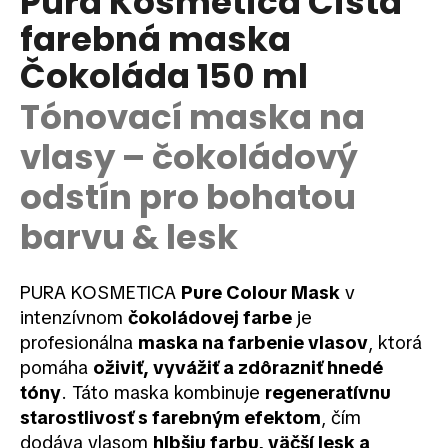
Pura Kosmetica Čistá
je
á
farebná maska
0,0
z
j
Čokoláda 150 ml
5
s
hviezdičiek.
ť
Tónovací maska na
?
vlasy – čokoládový
odstín pro bohatou
barvu & lesk
HĽADAŤ
PURA KOSMETICA
Pure Colour Mask
v
intenzívnom
čokoládovej farbe
je
O
d
profesionálna
maska na farbenie vlasov
, ktorá
p
pomáha
oživiť, vyvážiť a zdôrazniť hnedé
o
tóny
. Táto maska kombinuje
regeneratívnu
r
starostlivosť s farebným efektom
, čím
ú
dodáva vlasom
hlbšiu farbu, väčší lesk a