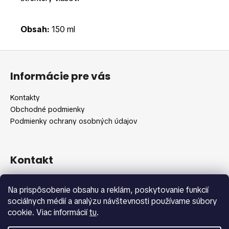
Obsah:
150 ml
Z
á
Informácie pre vás
p
ä
Kontakty
t
Obchodné podmienky
i
Podmienky ochrany osobných údajov
e
Kontakt
info
@
shopbeauty.sk
Na prispôsobenie obsahu a reklám, poskytovanie funkcií
+420 775 371 692
sociálnych médií a analýzu návštevnosti používame súbory
cookie. Viac informácií
tu
.