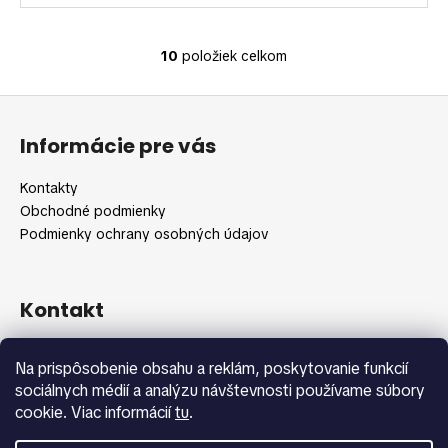
10
položiek celkom
O
v
Z
l
á
á
Informácie pre vás
d
p
a
ä
Kontakty
c
t
Obchodné podmienky
i
i
Podmienky ochrany osobných údajov
e
e
p
r
v
Kontakt
k
y
info
@
shopbeauty.sk
Na prispôsobenie obsahu a reklám, poskytovanie funkcií
v
+420 775 371 692
sociálnych médií a analýzu návštevnosti používame súbory
ý
cookie. Viac informácií
tu
.
p
i