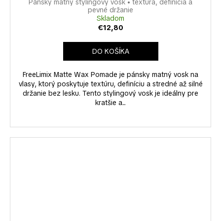
Pánsky matný stylingový vosk • textúra, definícia a
pevné držanie
Skladom
€12,80
DO KOŠÍKA
FreeLimix Matte Wax Pomade je pánsky matný vosk na
vlasy, ktorý poskytuje textúru, definíciu a stredné až silné
držanie bez lesku. Tento stylingový vosk je ideálny pre
kratšie a...