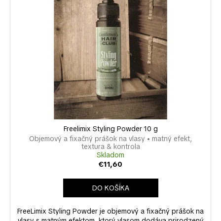
č
a
m
e
Freelimix Styling Powder 10 g
Objemový a fixačný prášok na vlasy • matný efekt,
textura & kontrola
Skladom
€11,60
DO KOŠÍKA
FreeLimix Styling Powder je objemový a fixačný prášok na
vlasy s matným efektom, ktorý vlasom dodáva prirodzený