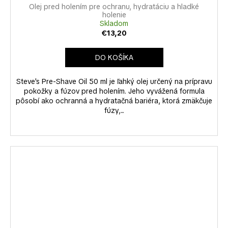
Olej pred holením pre ochranu, hydratáciu a hladké
holenie
Skladom
€13,20
DO KOŠÍKA
Steve's Pre-Shave Oil 50 ml je ľahký olej určený na prípravu
pokožky a fúzov pred holením. Jeho vyvážená formula
pôsobí ako ochranná a hydratačná bariéra, ktorá zmäkčuje
fúzy,...