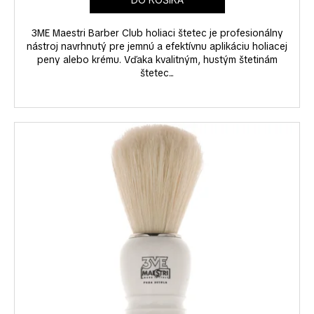
č
a
m
3ME Maestri Barber Club holiaci štetec je profesionálny
e
nástroj navrhnutý pre jemnú a efektívnu aplikáciu holiacej
peny alebo krému. Vďaka kvalitným, hustým štetinám
štetec...