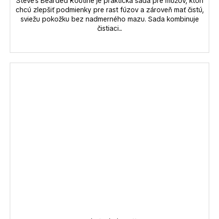
Steve's Bearded Routine je praktická sada pre mužov, ktorí
chcú zlepšiť podmienky pre rast fúzov a zároveň mať čistú,
sviežu pokožku bez nadmerného mazu. Sada kombinuje
čistiaci...