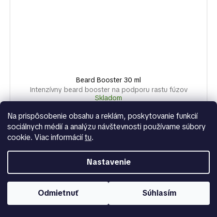
Beard Booster 30 ml
Intenzívny beard booster na podporu rastu fúzov
Skladom
€18,40
Na prispôsobenie obsahu a reklám, poskytovanie funkcií
sociálnych médií a analýzu návštevnosti používame súbory
DO KOŠÍKA
cookie. Viac informácií
tu
.
Steve's Beard Growth Treatment 30 ml je
Nastavenie
Odmietnuť
Súhlasím