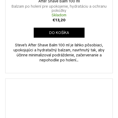
After Shave Balm 100 ml
Balzam po holení pre upokojenie, hydratáciu a ochranu
pokožky
Skladom
€13,20
DO KOŠÍKA
Steve's After Shave Balm 100 ml je ľahko pôsobiaci,
upokojujúci a hydratačný balzam, navrhnutý tak, aby
účinne minimalizoval podráždenie, začervenanie a
nepohodlie po holení....