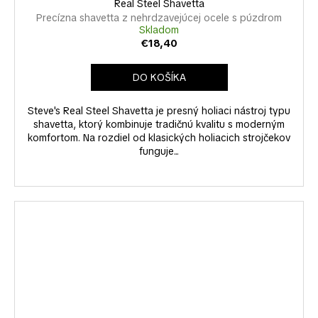
Real Steel Shavetta
Precízna shavetta z nehrdzavejúcej ocele s púzdrom
Skladom
€18,40
DO KOŠÍKA
Steve's Real Steel Shavetta je presný holiaci nástroj typu
shavetta, ktorý kombinuje tradičnú kvalitu s moderným
komfortom. Na rozdiel od klasických holiacich strojčekov
funguje...