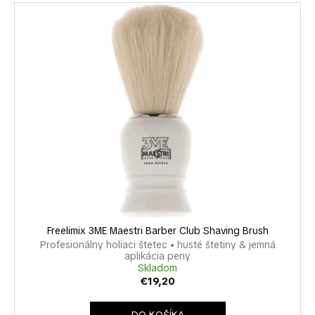
e
V
á
n
ý
j
i
p
s
e
i
ť
p
s
?
r
p
o
r
d
o
u
d
k
HĽADAŤ
u
t
k
o
t
v
O
o
Freelimix 3ME Maestri Barber Club Shaving Brush
d
v
Profesionálny holiaci štetec • husté štetiny & jemná
p
aplikácia peny
o
Skladom
€19,20
r
ú
DO KOŠÍKA