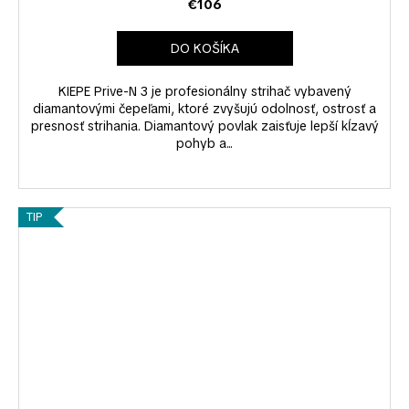
€106
DO KOŠÍKA
KIEPE Prive-N 3 je profesionálny strihač vybavený
diamantovými čepeľami, ktoré zvyšujú odolnosť, ostrosť a
presnosť strihania. Diamantový povlak zaisťuje lepší kĺzavý
pohyb a...
TIP