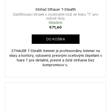
Strihač Sthauer T-Stealth
Zastřihovací strojek s ocelovými noži ve tvaru "t" pro
nulové řezy
Skladom
€71,60
DO KOŠÍKA
STHAUER T-Stealth trimmer je profesionálny trimmer na
vlasy a kontúry, vybavený presnými oceľovými čepeľami v
tvare T pre detailné, presné a čisté strihanie bez
kompromisov v...