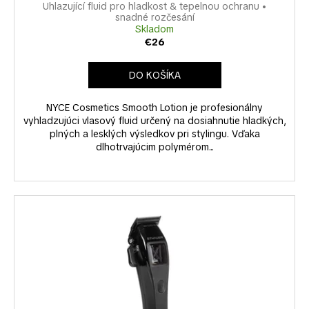
č
v
Uhlazující fluid pro hladkost & tepelnou ochranu •
a
snadné rozčesání
Skladom
m
€26
e
DO KOŠÍKA
NYCE Cosmetics Smooth Lotion je profesionálny
vyhladzujúci vlasový fluid určený na dosiahnutie hladkých,
plných a lesklých výsledkov pri stylingu. Vďaka
dlhotrvajúcim polymérom...