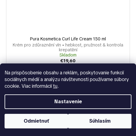
Pura Kosmetica Curl Life Cream 150 ml
Krém pro zdůraznění vln • hebkost, pružnost & kontrola
krepatění
Skladom
€19,60
Na prispôsobenie obsahu a reklám, poskytovanie funkcií
DO KOŠÍKA
sociálnych médií a analýzu návštevnosti používame súbory
cookie. Viac informácií
tu
.
PURA KOSMETICA Krém Curl Life na zvýraznenie vĺn je
profesionálny stylingový krém určený na definovanie,
zmäkčenie a dodanie lesku vlnité a kučeravé vlasy. Jeho
Nastavenie
zloženie je...
Odmietnuť
Súhlasím