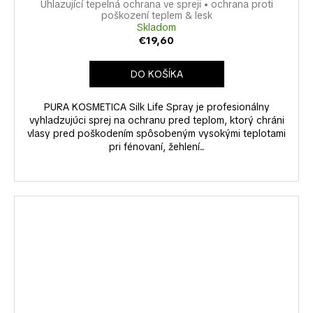
Uhlazující tepelná ochrana ve spreji • ochrana proti
poškození teplem & lesk
Skladom
€19,60
DO KOŠÍKA
PURA KOSMETICA Silk Life Spray je profesionálny
vyhladzujúci sprej na ochranu pred teplom, ktorý chráni
vlasy pred poškodením spôsobeným vysokými teplotami
pri fénovaní, žehlení...