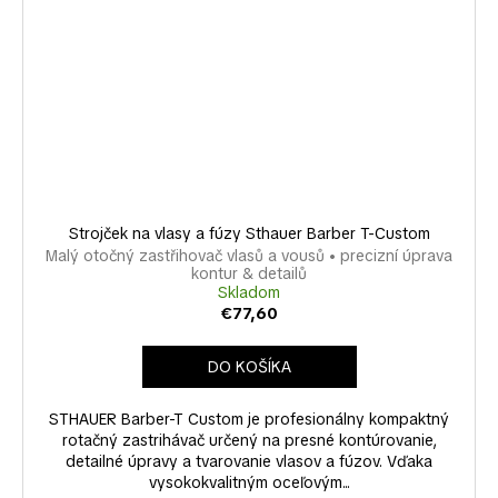
Strojček na vlasy a fúzy Sthauer Barber T-Custom
Malý otočný zastřihovač vlasů a vousů • precizní úprava
kontur & detailů
Skladom
€77,60
DO KOŠÍKA
STHAUER Barber-T Custom je profesionálny kompaktný
rotačný zastrihávač určený na presné kontúrovanie,
detailné úpravy a tvarovanie vlasov a fúzov. Vďaka
vysokokvalitným oceľovým...