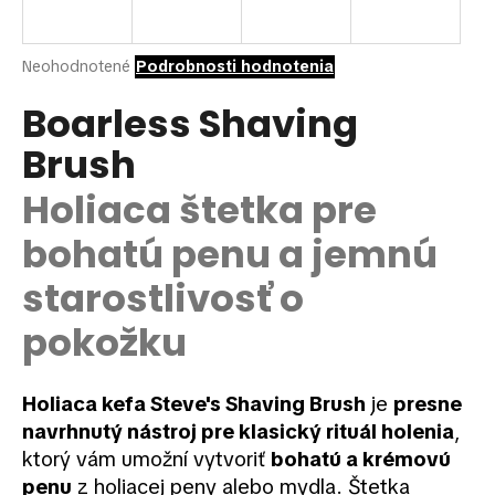
á
j
Priemerné
Neohodnotené
Podrobnosti hodnotenia
s
hodnotenie
ť
produktu
Boarless Shaving
je
?
Brush
0,0
z
5
Holiaca štetka pre
hviezdičiek.
bohatú penu a jemnú
HĽADAŤ
starostlivosť o
pokožku
O
d
p
Holiaca kefa Steve's Shaving Brush
je
presne
o
navrhnutý nástroj pre klasický rituál holenia
,
r
ktorý vám umožní vytvoriť
bohatú a krémovú
ú
penu
z holiacej peny alebo mydla. Štetka