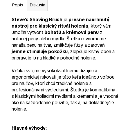
Popis
Diskusia
Steve's Shaving Brush
je
presne navrhnutý
nástroj pre klasický rituál holenia
, ktorý vám
umožní vytvoriť
bohatú a krémovú penu
z
holiacej peny alebo mydla. Štetka rovnomerne
nanáša penu na tvár, zmäkčuje fúzy a zároveň
jemne stimuluje pokožku
, zlepšuje krvný obeh a
pripravuje ju na hladké a pohodlné holenie.
Vďaka svojmu vysokokvalitnému dizajnu a
ergonomickej rukoväti je táto kefa ideálnou voľbou
pre mužov, ktorí chcú tradičné holenie s
profesionálnymi výsledkami. Štetka je kompatibilná
s klasickými holiacimi mydlami a krémami a je vhodná
ako na každodenné použitie, tak aj na dôkladnejšie
holenie.
Hlavné výhody: