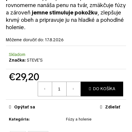
č
rovnomerne nanáša penu na tvár, zmäkčuje fúzy
a
a zároveň
jemne stimuluje pokožku
, zlepšuje
m
krvný obeh a pripravuje ju na hladké a pohodlné
e
holenie.
Môžeme doručiť do:
17.8.2026
Skladom
Značka:
STEVE'S
€29,20
Jednotková
DO KOŠÍKA
cena:
Opýtať sa
Zdieľať
Kategória
:
Fúzy a holenie