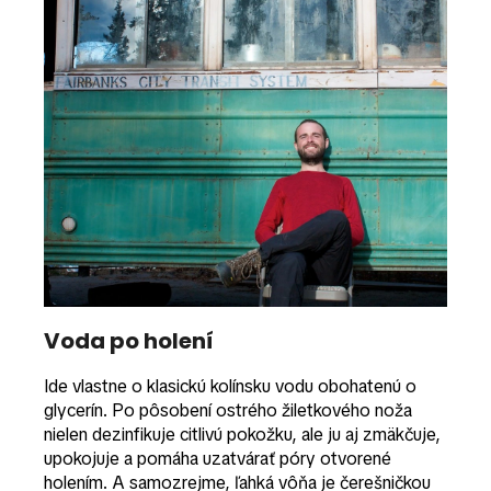
Voda po holení
Ide vlastne o klasickú kolínsku vodu obohatenú o
glycerín. Po pôsobení ostrého žiletkového noža
nielen dezinfikuje citlivú pokožku, ale ju aj zmäkčuje,
upokojuje a pomáha uzatvárať póry otvorené
holením. A samozrejme, ľahká vôňa je čerešničkou