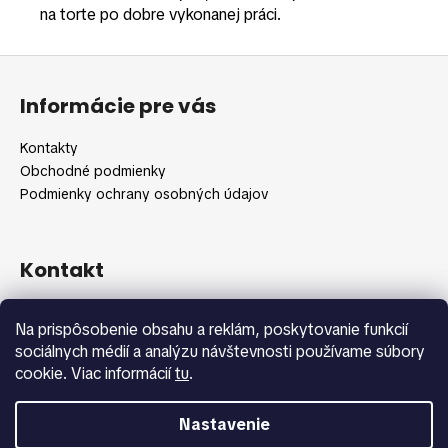
na torte po dobre vykonanej práci.
Z
á
Informácie pre vás
p
ä
Kontakty
t
Obchodné podmienky
i
Podmienky ochrany osobných údajov
e
Kontakt
info
@
shopbeauty.sk
Na prispôsobenie obsahu a reklám, poskytovanie funkcií
+420 775 371 692
sociálnych médií a analýzu návštevnosti používame súbory
cookie. Viac informácií
tu
.
Nastavenie
Vytvoril Shoptet