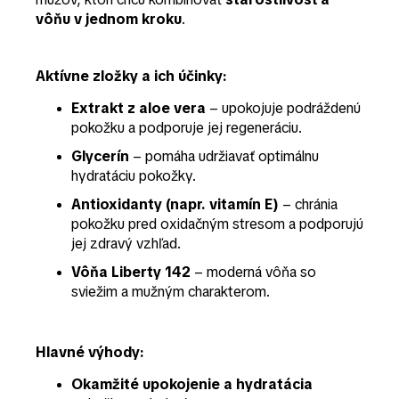
vôňu v jednom kroku
.
Aktívne zložky a ich účinky:
Extrakt z aloe vera
– upokojuje podráždenú
pokožku a podporuje jej regeneráciu.
Glycerín
– pomáha udržiavať optimálnu
hydratáciu pokožky.
Antioxidanty (napr. vitamín E)
– chránia
pokožku pred oxidačným stresom a podporujú
jej zdravý vzhľad.
Vôňa Liberty 142
– moderná vôňa so
sviežim a mužným charakterom.
Hlavné výhody:
Okamžité upokojenie a hydratácia