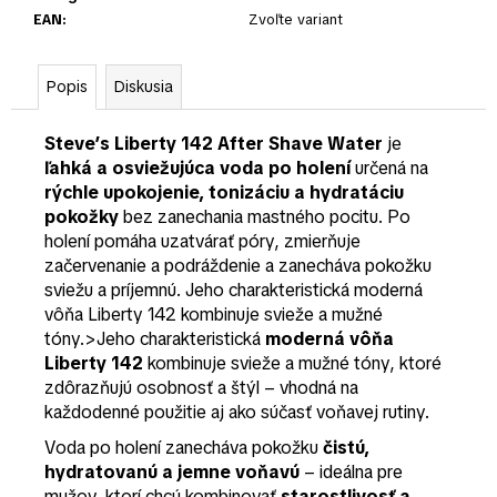
EAN
:
Zvoľte variant
Popis
Diskusia
Steve’s Liberty 142 After Shave Water
je
ľahká a osviežujúca voda po holení
určená na
rýchle upokojenie, tonizáciu a hydratáciu
pokožky
bez zanechania mastného pocitu. Po
holení pomáha uzatvárať póry, zmierňuje
začervenanie a podráždenie a zanecháva pokožku
sviežu a príjemnú. Jeho charakteristická moderná
vôňa Liberty 142 kombinuje svieže a mužné
tóny.>Jeho charakteristická
moderná vôňa
Liberty 142
kombinuje svieže a mužné tóny, ktoré
zdôrazňujú osobnosť a štýl – vhodná na
každodenné použitie aj ako súčasť voňavej rutiny.
Voda po holení zanecháva pokožku
čistú,
hydratovanú a jemne voňavú
– ideálna pre
mužov, ktorí chcú kombinovať
starostlivosť a