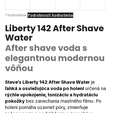
á
j
Priemerné
1 hodnotenie
Podrobnosti hodnotenia
s
hodnotenie
ť
produktu
Liberty 142 After Shave
je
?
Water
5,0
z
5
After shave voda s
hviezdičiek.
elegantnou modernou
HĽADAŤ
vôňou
O
Steve’s Liberty 142 After Shave Water
je
d
ľahká a osviežujúca voda po holení
určená na
p
rýchle upokojenie, tonizáciu a hydratáciu
o
pokožky
bez zanechania mastného filmu. Po
r
holení pomáha uzavrieť póry, zmierňuje
ú