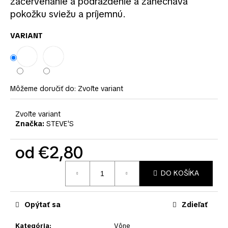
č
začervenanie a podráždenie a zanecháva
a
pokožku sviežu a príjemnú.
m
e
VARIANT
Môžeme doručiť do:
Zvoľte variant
Zvoľte variant
Značka:
STEVE'S
od
€2,80
Jednotková
DO KOŠÍKA
cena:
Opýtať sa
Zdieľať
Kategória
:
Vône