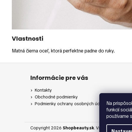
Vlastnosti
Matná čierna oceľ, ktorá perfektne padne do ruky.
Z
á
Informácie pre vás
p
ä
Kontakty
t
Obchodné podmienky
i
Na prispôso
Podmienky ochrany osobných údajov
funkcií soci
e
používame s
Copyright 2026
Shopbeauty.sk
. Všetky práva vyh
Nastave