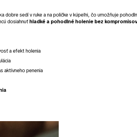
ka dobre sedí v ruke a na poličke v kúpeľni, čo umožňuje pohodl
hcú dosiahnuť
hladké a pohodlné holenie bez kompromiso
osť a efekt holenia
lácia
s aktívneho penenia
nia