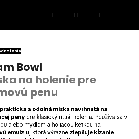
Hľadať
Prihlásenie
Nákupný
košík
odnotenia
am Bowl
ska na holenie pre
émovú penu
praktická a odolná miska navrhnutá na
acej peny
pre klasický rituál holenia. Používa sa v
nou alebo mydlom a holiacou kefkou na
vú emulziu
, ktorá výrazne
zlepšuje kĺzanie