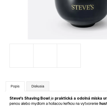
Popis
Diskusia
Steve's Shaving Bowl
je
praktická a odolná miska u
penou alebo mydlom a holiacou kefkou na vytvorenie
hus