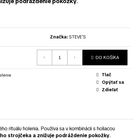
znižuje podráždenie pokožky
.
Značka:
STEVE'S
DO KOŠÍKA
Tlač
olenie
Opýtať sa
Zdieľať
ho rituálu holenia. Používa sa v kombinácii s holiacou
ceho strojčeka a znižuje podráždenie pokožky
.