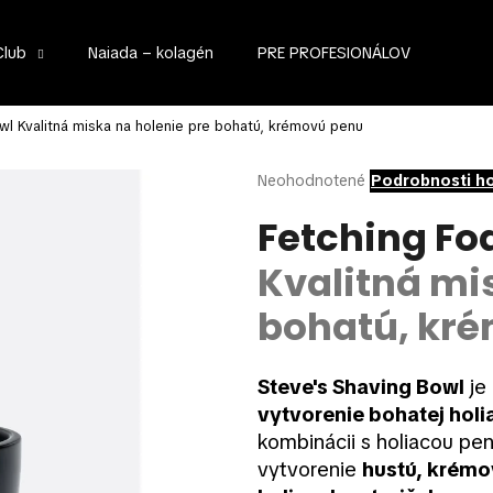
Club
Naiada – kolagén
PRE PROFESIONÁLOV
Čo potrebujete nájsť?
owl
Kvalitná miska na holenie pre bohatú, krémovú penu
Priemerné
Neohodnotené
Podrobnosti h
hodnotenie
HĽADAŤ
produktu
Fetching Fo
je
0,0
Kvalitná mi
z
Odporúčame
5
bohatú, kr
hviezdičiek.
Steve's Shaving Bowl
je
vytvorenie bohatej holi
kombinácii s holiacou pe
vytvorenie
hustú, krémo