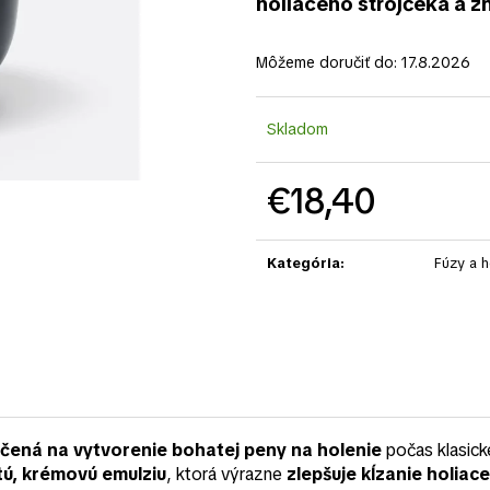
holiaceho strojčeka a 
Môžeme doručiť do:
17.8.2026
Skladom
€18,40
Jednotková
cena:
Kategória
:
Fúzy a h
rčená na vytvorenie bohatej peny na holenie
počas klasické
tú, krémovú emulziu
, ktorá výrazne
zlepšuje kĺzanie holia