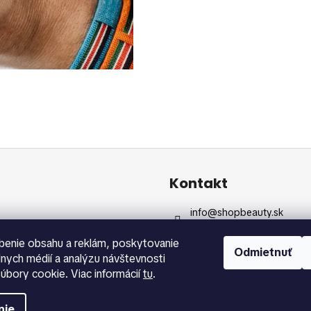
Kontakt
info
@
shopbeauty.sk
+420 775 371 692
benie obsahu a reklám, poskytovanie
Odmietnuť
álnych médií a analýzu návštevnosti
úbory cookie. Viac informácií
tu
.
radené.
Upraviť nastavenie cookies
nie