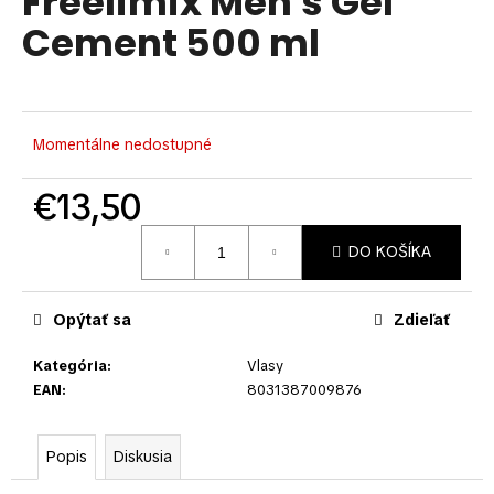
Freelimix Men's Gel
je
á
Cement 500 ml
0,0
z
j
5
s
hviezdičiek.
ť
?
Momentálne nedostupné
€13,50
Jednotková
DO KOŠÍKA
cena:
HĽADAŤ
Opýtať sa
Zdieľať
O
Kategória
:
Vlasy
d
EAN
:
8031387009876
p
o
r
Popis
Diskusia
ú