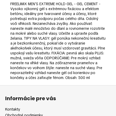
č
FREELIMIX MEN'S EXTREME HOLD GEL - GEL CEMENT -
a
Vysoko výkonný gél s extrémnou fixáciou a efektom
m
betónu, ideálny pre tvarované účesy a účesy, ktoré
e
potrebujú extra podporu počas celého dňa. Odolný
voči vlhkosti. Nezanecháva zvyšky. Ako používať:
naneste malé množstvo do dlaní a rovnomerne rozotrite
na mokré alebo suché vlasy. Učešte a upravte podľa
želania. TIPY NA VLASY: gél ponúka nekonečnú kreativitu
a je bezkonkurenčný, pokiaľ ide o vytváranie
akéhokoľvek účesu, ktorý musí vzdorovať gravitácii. Plne
uspokojí vašu kreativitu. FIXÁCIA: pevná ako skala PLUS:
mužná, svieža vôňa ODPORÚČANIE: Pre mokrý vzhľad:
naneste na vlhké vlasy. Na zdôraznenie prameňov a
končekov vo voľnom štýle: naneste na suché vlasy. Pre
neporaziteľný vzhľad naneste gél od korienkov po
končeky a účes zafixujte fénom. Obsah: 500 ml
Z
á
Informácie pre vás
p
ä
Kontakty
t
Obchodné podmienky