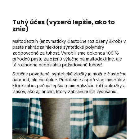
Tuhý účes (vyzerá lepšie, ako to
znie)
Maltodextrín (enzymaticky čiastočne rozložený škrob) v
paste nahrádza niektoré syntetické polyméry
zodpovedné za tuhosť. Vyrobili sme dokonca 100 %
prírodnú pastu založenú výlučne na maltodextríne, ale
tá rozhodne nedosiahla požadovanú tuhosť.
Stručne povedané, syntetické zložky je možné čiastočne
nahradiť, ale nie úplne. Pridali sme aspoň viac minerálov,
ktoré zabezpečujú lepšiu remineralizáciu (uf) pokožky a
vlasov, ako aj lanolín, ktorý zabraňuje ich vysúšaniu.