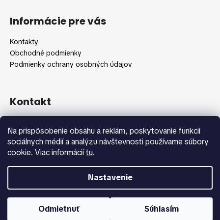
Z
á
Informácie pre vás
p
ä
Kontakty
t
Obchodné podmienky
i
Podmienky ochrany osobných údajov
e
Kontakt
info
@
shopbeauty.sk
Na prispôsobenie obsahu a reklám, poskytovanie funkcií
+420 775 371 692
sociálnych médií a analýzu návštevnosti používame súbory
cookie. Viac informácií
tu
.
Nastavenie
Vytvoril Shoptet
Copyright 2026
Shopbeauty.sk
. Všetky práva vyhradené.
Odmietnuť
Súhlasím
Upraviť nastavenie cookies