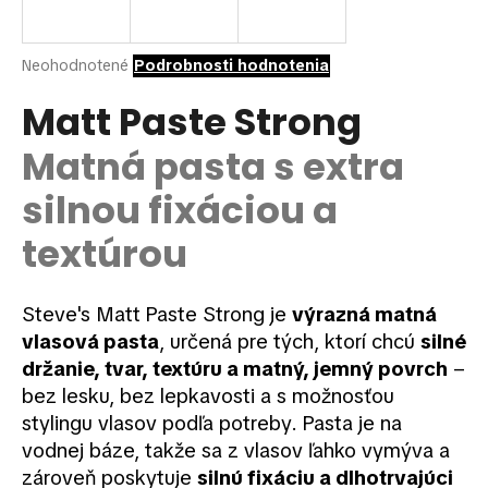
á
j
Priemerné
Neohodnotené
Podrobnosti hodnotenia
s
hodnotenie
ť
produktu
Matt Paste Strong
je
?
0,0
Matná pasta s extra
z
5
silnou fixáciou a
hviezdičiek.
textúrou
HĽADAŤ
Steve's Matt Paste Strong je
výrazná matná
vlasová pasta
, určená pre tých, ktorí chcú
silné
O
držanie, tvar, textúru a matný, jemný povrch
–
d
p
bez lesku, bez lepkavosti a s možnosťou
o
stylingu vlasov podľa potreby. Pasta je na
r
vodnej báze, takže sa z vlasov ľahko vymýva a
ú
zároveň poskytuje
silnú fixáciu a dlhotrvajúci