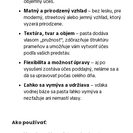
objemný účes.
Matný a prirodzený vzhľad
– bez lesku, pre
moderný, streetový alebo jemný vzhľad, ktorý
vyzerá prirodzene.
Textúra, tvar a objem
– pasta dodáva
vlasom „pružnosť“, zdôrazňuje štruktúru
prameňov a umožňuje vám vytvoriť účes
podľa vašich predstáv.
Flexibilita a možnosť úpravy
– aj po
vysušení zostáva účes poddajný, neláme sa a
dá sa upravovať počas celého dňa.
Ľahko sa vymýva a udržiava
– vďaka
vodnej báze sa pasta ľahko vymýva a
nezťažuje ani nemastí vlasy.
Ako používať: