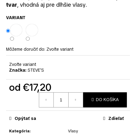
č
tvar
, vhodná aj pre dlhšie vlasy.
a
m
VARIANT
e
Môžeme doručiť do:
Zvoľte variant
Zvoľte variant
Značka:
STEVE'S
od
€17,20
Jednotková
DO KOŠÍKA
cena:
Opýtať sa
Zdieľať
Kategória
:
Vlasy