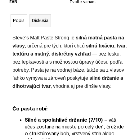
EAN
:
Zvoľte variant
Popis
Diskusia
Steve’s Matt Paste Strong je
silná matná pasta na
vlasy
, určená pre tých, ktorí chcú
silnú fixáciu, tvar,
textúru a matný, diskrétny vzhľad
— bez lesku,
bez lepkavosti a s možnosťou úpravy účesu podľa
potreby. Pasta je na vodnej báze, takže sa z vlasov
ľahko vymýva a zároveň poskytuje
silné držanie a
dlhotrvajúci tvar
, vhodná aj pre dlhšie vlasy.
Čo pasta robí:
Silné a spoľahlivé držanie (7/10)
– váš
účes zostane na mieste po celý deň, či už ide
o štruktúrovaný bob, vrstvený strih alebo