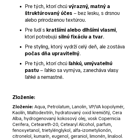
Pre tých, ktorí chcú
výrazný, matný a
štruktúrovaný účes
– bez lesku, s drsnou
alebo prirodzenou textúrou.
Pre ľudí s
kratšími alebo dlhšími vlasmi
,
ktorí potrebujú
silnú fixáciu a tvar
.
Pre styling, ktorý vydrží celý deň, ale zostáva
počas dňa upraviteľný
.
Pre tých, ktorí chcú
ľahkú, umývateľnú
pastu
– ľahko sa vymýva, zanecháva vlasy
ľahké a nemastné.
Zloženie:
Zloženie:
Aqua, Petrolatum, Lanolin, VP/VA kopolymér,
Kaolín, Maltodextrín, hydratovaný oxid kremičitý, Cera
Alba, hydrogenovaný kokosový olej, vosk Copernicia
Cerifera, Ceteareth-20, Cetearyl Alcohol, parfum,
fenoxyetanol, trietylénglykol, alfa-izometylionón,
citronelol, kumarín, eugenol, geraniol, limonén, linalool.