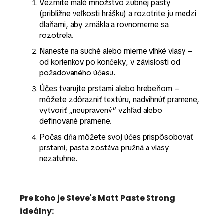
Vezmite malé množstvo zubnej pasty
(približne veľkosti hrášku) a rozotrite ju medzi
dlaňami, aby zmäkla a rovnomerne sa
rozotrela.
Naneste na suché alebo mierne vlhké vlasy –
od korienkov po končeky, v závislosti od
požadovaného účesu.
Účes tvarujte prstami alebo hrebeňom –
môžete zdôrazniť textúru, nadvihnúť pramene,
vytvoriť „neupravený“ vzhľad alebo
definované pramene.
Počas dňa môžete svoj účes prispôsobovať
prstami; pasta zostáva pružná a vlasy
nezatuhne.
Pre koho je Steve's Matt Paste Strong
ideálny: