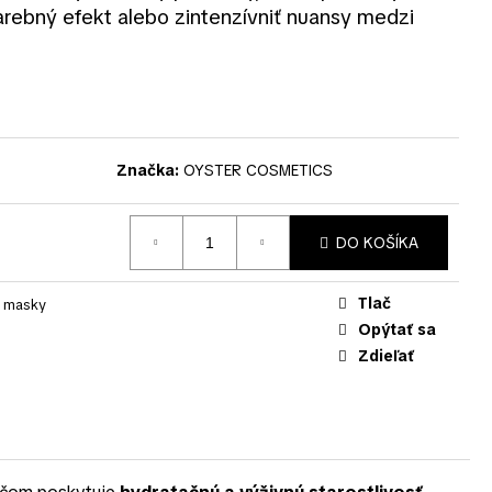
farebný efekt alebo zintenzívniť nuansy medzi
Značka:
OYSTER COSMETICS
DO KOŠÍKA
Tlač
 masky
Opýtať sa
Zdieľať