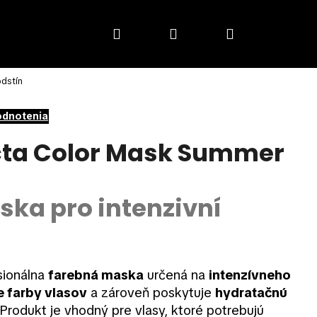
Hľadať
Prihlásenie
Nákupný
odstín
košík
odnotenia
cta Color Mask Summer
ka pro intenzivní
sionálna
farebná maska
určená na
intenzívneho
e farby vlasov
a zároveň poskytuje
hydratačnú
 Produkt je vhodný pre vlasy, ktoré potrebujú