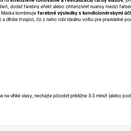
ná na
intenzívne tónovanie a revitalizáciu farby vlasov
, p
tieň, dodať farebný efekt alebo zintenzívniť nuansy medzi farb
é.>Maska kombinuje
farebné výsledky s kondicionérskymi úč
a dlhšie trvajúci, čo z neho robí ideálnu voľbu pre pravidelné pou
vlhké vlasy, nechajte pôsobiť približne 3-5 minút (alebo podľ