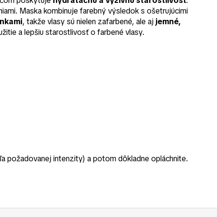
ričom poskytuje
hydratačnú a výživnú starostlivosť
.
eniami. Maska kombinuje farebný výsledok s ošetrujúcimi
inkami
, takže vlasy sú nielen zafarbené, ale aj
jemné,
žitie a lepšiu starostlivosť o farbené vlasy.
a požadovanej intenzity) a potom dôkladne opláchnite.