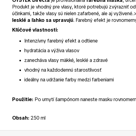
OYSTER Directa
je profesionálna
farebná maska
, urče
Produkt je vhodný pre vlasy, ktoré potrebujú zvýrazniť od
účinkami, takže vlasy sú nielen zafarbené, ale aj vyživen
lesklé a ľahko sa upravujú
. Farebný efekt je rovnomerný 
Kľúčové vlastnosti:
Intenzívny farebný efekt a odtiene
hydratácia a výživa vlasov
zanecháva vlasy mäkké, lesklé a zdravé
vhodný na každodennú starostlivosť
ideálny na udržanie farby medzi farbeniami
Použitie:
Po umytí šampónom naneste masku rovnomerne na 
Obsah:
250 ml
Z