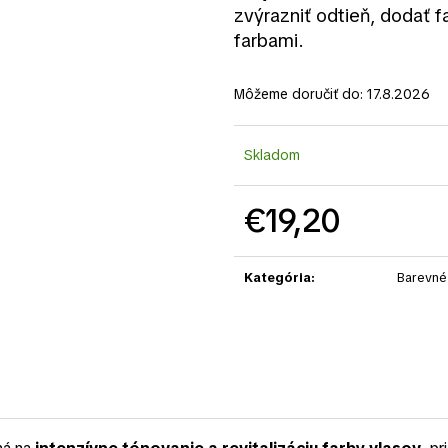
zvýrazniť odtieň, dodať 
farbami.
Môžeme doručiť do:
17.8.2026
Skladom
€19,20
Jednotková
cena:
Kategória
:
Barevné