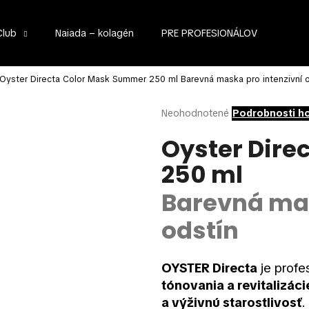
Club
Naiada – kolagén
PRE PROFESIONÁLOV
Čo potrebujete nájsť?
Oyster Directa Color Mask Summer 250 ml
Barevná maska pro intenzivní 
Priemerné
Neohodnotené
Podrobnosti h
hodnotenie
HĽADAŤ
produktu
Oyster Dire
je
250 ml
0,0
z
Odporúčame
5
Barevná mas
hviezdičiek.
odstín
OYSTER Directa
je profe
tónovania a revitalizáci
a výživnú starostlivosť
.