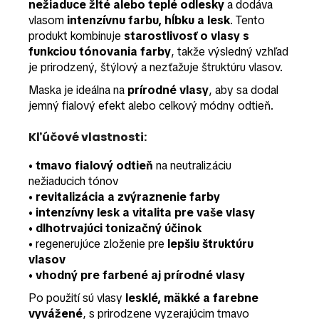
nežiaduce žlté alebo teplé odlesky
a dodáva
vlasom
intenzívnu farbu, hĺbku a lesk
. Tento
produkt kombinuje
starostlivosť o vlasy s
funkciou tónovania farby
, takže výsledný vzhľad
je prirodzený, štýlový a nezťažuje štruktúru vlasov.
Maska je ideálna na
prírodné vlasy
, aby sa dodal
jemný fialový efekt alebo celkový módny odtieň.
Kľúčové vlastnosti:
•
tmavo fialový odtieň
na neutralizáciu
nežiaducich tónov
•
revitalizácia a zvýraznenie farby
•
intenzívny lesk a vitalita pre vaše vlasy
•
dlhotrvajúci tonizačný účinok
• regenerujúce zloženie pre
lepšiu štruktúru
vlasov
•
vhodný pre farbené aj prírodné vlasy
Po použití sú vlasy
lesklé, mäkké a farebne
vyvážené
, s prirodzene vyzerajúcim tmavo