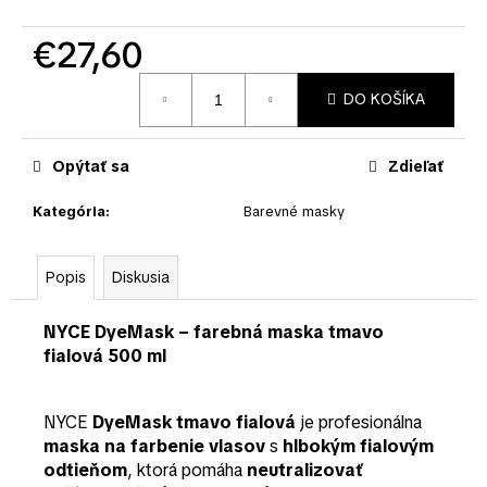
č
a
€27,60
m
e
Jednotková
DO KOŠÍKA
cena:
Opýtať sa
Zdieľať
Kategória
:
Barevné masky
Popis
Diskusia
NYCE DyeMask – farebná maska tmavo
fialová 500 ml
NYCE
DyeMask tmavo fialová
je profesionálna
maska na farbenie vlasov
s
hlbokým fialovým
odtieňom
, ktorá pomáha
neutralizovať