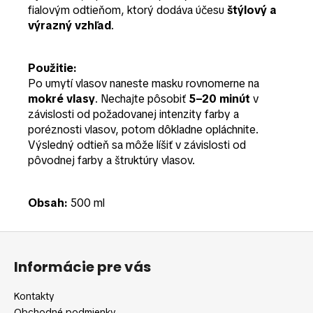
fialovým odtieňom, ktorý dodáva účesu
štýlový a
výrazný vzhľad
.
Použitie:
Po umytí vlasov naneste masku rovnomerne na
mokré vlasy
. Nechajte pôsobiť
5–20 minút
v
závislosti od požadovanej intenzity farby a
poréznosti vlasov, potom dôkladne opláchnite.
Výsledný odtieň sa môže líšiť v závislosti od
pôvodnej farby a štruktúry vlasov.
Obsah:
500 ml
Z
á
Informácie pre vás
p
ä
Kontakty
t
Obchodné podmienky