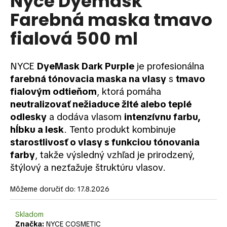
Nyce Dyemask
je
á
Farebná maska tmavo
0,0
z
j
fialová 500 ml
5
s
hviezdičiek.
ť
?
NYCE
DyeMask Dark Purple
je profesionálna
farebná tónovacia maska na vlasy
s
tmavo
fialovým odtieňom
, ktorá pomáha
neutralizovať nežiaduce žlté alebo teplé
odlesky
a dodáva vlasom
intenzívnu farbu,
HĽADAŤ
hĺbku a lesk
. Tento produkt kombinuje
starostlivosť o vlasy s funkciou tónovania
farby
, takže výsledný vzhľad je prirodzený,
O
štýlový a nezťažuje štruktúru vlasov.
d
p
Môžeme doručiť do:
17.8.2026
o
r
Skladom
ú
Značka:
NYCE COSMETIC