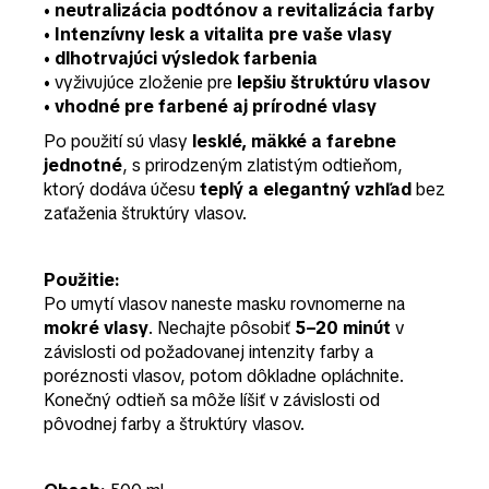
•
neutralizácia podtónov a revitalizácia farby
•
Intenzívny lesk a vitalita pre vaše vlasy
•
dlhotrvajúci výsledok farbenia
• vyživujúce zloženie pre
lepšiu štruktúru vlasov
•
vhodné pre farbené aj prírodné vlasy
Po použití sú vlasy
lesklé, mäkké a farebne
jednotné
, s prirodzeným zlatistým odtieňom,
ktorý dodáva účesu
teplý a elegantný vzhľad
bez
zaťaženia štruktúry vlasov.
Použitie:
Po umytí vlasov naneste masku rovnomerne na
mokré vlasy
. Nechajte pôsobiť
5–20 minút
v
závislosti od požadovanej intenzity farby a
poréznosti vlasov, potom dôkladne opláchnite.
Konečný odtieň sa môže líšiť v závislosti od
pôvodnej farby a štruktúry vlasov.