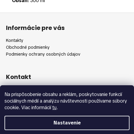
Obsah:
500 ml
Z
á
Informácie pre vás
p
ä
Kontakty
t
Obchodné podmienky
i
Podmienky ochrany osobných údajov
e
Kontakt
info
@
shopbeauty.sk
Na prispôsobenie obsahu a reklám, poskytovanie funkcií
+420 775 371 692
sociálnych médií a analýzu návštevnosti používame súbory
cookie. Viac informácií
tu
.
Nastavenie
Vytvoril Shoptet