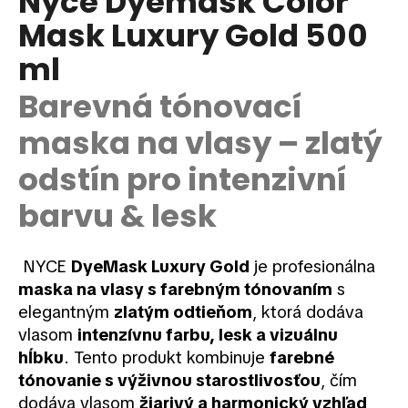
Nyce Dyemask Color
je
á
Mask Luxury Gold 500
0,0
z
j
ml
5
s
hviezdičiek.
ť
Barevná tónovací
?
maska na vlasy – zlatý
odstín pro intenzivní
barvu & lesk
HĽADAŤ
NYCE
DyeMask Luxury Gold
je profesionálna
maska na vlasy s farebným tónovaním
s
O
d
elegantným
zlatým odtieňom
, ktorá dodáva
p
vlasom
intenzívnu farbu, lesk a vizuálnu
o
hĺbku
. Tento produkt kombinuje
farebné
r
tónovanie s výživnou starostlivosťou
, čím
ú
dodáva vlasom
žiarivý a harmonický vzhľad