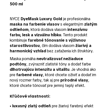
500 ml
NYCE
DyeMask Luxury Gold
je profesionálna
maska na farbenie vlasov
s elegantným
zlatým
odtieňom
, ktorá dodáva vlasom
intenzívnu
farbu, lesk a vizuálnu hĺbku
. Tento produkt
kombinuje
farebné tónovanie s výživnou
starostlivosťou
, čím dodáva vlasom
žiarivý a
harmonický vzhľad
bez zaťaženia ich štruktúry.
Maska pomáha
neutralizovať nežiaduce
podtóny
, zvýrazniť zlatisté tóny a dodať farbe
dlhotrvajúcu intenzitu a vitalitu
. Je vhodná ako
pre
farbené vlasy
, ktoré chcete oživiť a dodať im
nový rozmer farby, tak aj pre
prírodné vlasy
,
ktoré chcete tónovať pre jemný teplý efekt.
Kľúčové vlastnosti:
•
luxusný zlatý odtieň
pre žiarivý farebný efekt