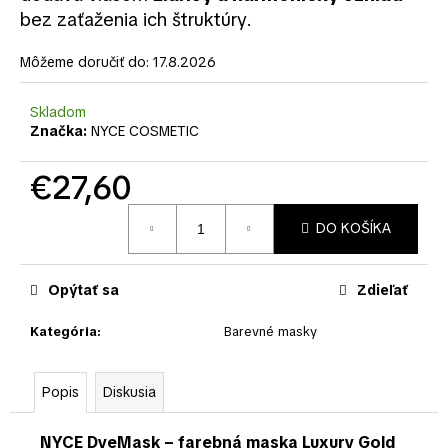
č
bez zaťaženia ich štruktúry.
a
m
Môžeme doručiť do:
17.8.2026
e
Skladom
Značka:
NYCE COSMETIC
€27,60
Jednotková
DO KOŠÍKA
cena:
Opýtať sa
Zdieľať
Kategória
:
Barevné masky
Popis
Diskusia
NYCE DyeMask – farebná maska Luxury Gold