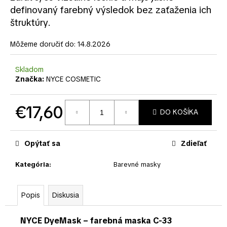
č
definovaný farebný výsledok bez zaťaženia ich
a
štruktúry.
m
e
Môžeme doručiť do:
14.8.2026
Skladom
Značka:
NYCE COSMETIC
€17,60
DO KOŠÍKA
Jednotková
cena:
Opýtať sa
Zdieľať
Kategória
:
Barevné masky
Popis
Diskusia
NYCE DyeMask – farebná maska C-33