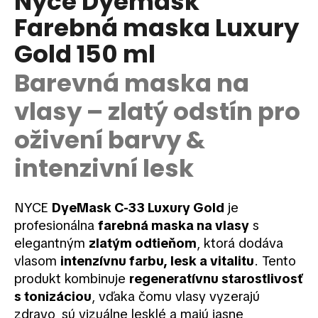
Nyce Dyemask
je
á
Farebná maska Luxury
0,0
z
j
Gold 150 ml
5
s
hviezdičiek.
ť
Barevná maska na
?
vlasy – zlatý odstín pro
oživení barvy &
intenzivní lesk
HĽADAŤ
NYCE
DyeMask C-33 Luxury Gold
je
profesionálna
farebná maska na vlasy
s
O
d
elegantným
zlatým odtieňom
, ktorá dodáva
p
vlasom
intenzívnu farbu, lesk a vitalitu
. Tento
o
produkt kombinuje
regeneratívnu starostlivosť
r
s tonizáciou
, vďaka čomu vlasy vyzerajú
ú
zdravo, sú vizuálne lesklé a majú jasne