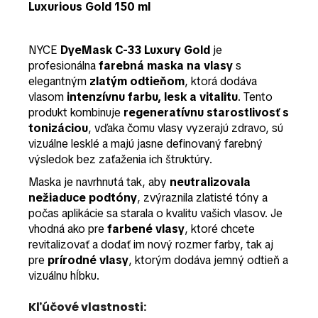
Luxurious Gold 150 ml
NYCE
DyeMask C-33 Luxury Gold
je
profesionálna
farebná maska na vlasy
s
elegantným
zlatým odtieňom
, ktorá dodáva
vlasom
intenzívnu farbu, lesk a vitalitu
. Tento
produkt kombinuje
regeneratívnu starostlivosť s
tonizáciou
, vďaka čomu vlasy vyzerajú zdravo, sú
vizuálne lesklé a majú jasne definovaný farebný
výsledok bez zaťaženia ich štruktúry.
Maska je navrhnutá tak, aby
neutralizovala
nežiaduce podtóny
, zvýraznila zlatisté tóny a
počas aplikácie sa starala o kvalitu vašich vlasov. Je
vhodná ako pre
farbené vlasy
, ktoré chcete
revitalizovať a dodať im nový rozmer farby, tak aj
pre
prírodné vlasy
, ktorým dodáva jemný odtieň a
vizuálnu hĺbku.
Kľúčové vlastnosti: