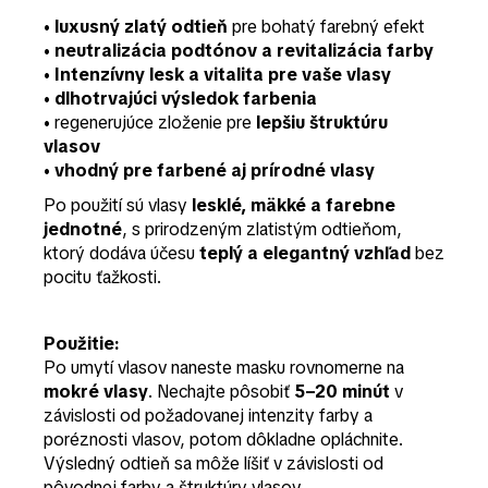
•
luxusný zlatý odtieň
pre bohatý farebný efekt
•
neutralizácia podtónov a revitalizácia farby
•
Intenzívny lesk a vitalita pre vaše vlasy
•
dlhotrvajúci výsledok farbenia
• regenerujúce zloženie pre
lepšiu štruktúru
vlasov
•
vhodný pre farbené aj prírodné vlasy
Po použití sú vlasy
lesklé, mäkké a farebne
jednotné
, s prirodzeným zlatistým odtieňom,
ktorý dodáva účesu
teplý a elegantný vzhľad
bez
pocitu ťažkosti.
Použitie:
Po umytí vlasov naneste masku rovnomerne na
mokré vlasy
. Nechajte pôsobiť
5–20 minút
v
závislosti od požadovanej intenzity farby a
poréznosti vlasov, potom dôkladne opláchnite.
Výsledný odtieň sa môže líšiť v závislosti od
pôvodnej farby a štruktúry vlasov.