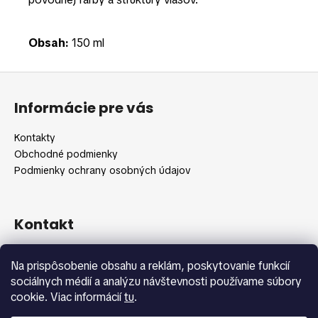
Obsah:
150 ml
Z
á
Informácie pre vás
p
ä
Kontakty
t
Obchodné podmienky
i
Podmienky ochrany osobných údajov
e
Kontakt
info
@
shopbeauty.sk
Na prispôsobenie obsahu a reklám, poskytovanie funkcií
+420 775 371 692
sociálnych médií a analýzu návštevnosti používame súbory
cookie. Viac informácií
tu
.