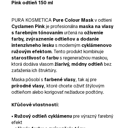
Pink odtieň 150 ml
PURA KOSMETICA
Pure Colour Mask
v odtieni
Cyclamen Pink
je profesionálna
maska na vlasy
s farebným tónovaním
určená na
oživenie
farby, zvýraznenie odtieňov a dodanie
intenzívneho lesku
s moderným
cyklámenovo
ružovým efektom
. Tento produkt kombinuje
starostlivosť o farbu
s regeneračnou maskou,
ktorá dodáva vlasom
žiarivý, módny odtieň
bez
zaťaženia ich štruktúry.
Maska pôsobí s
farbené vlasy
, tak aj pre
prírodné vlasy
, ktoré chcete oživiť štýlovým
odtieňom alebo korigovať nežiaduce podtóny.
Kľúčové vlastnosti:
•
Ružový odtieň cyklámenu
pre výrazný farebný
efekt