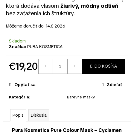
č
ktorá dodáva vlasom
žiarivý, módny odtieň
a
bez zaťaženia ich štruktúry.
m
e
Môžeme doručiť do:
14.8.2026
Skladom
Značka:
PURA KOSMETICA
€19,20
DO KOŠÍKA
Jednotková
cena:
Opýtať sa
Zdieľať
Kategória
:
Barevné masky
Popis
Diskusia
Pura Kosmetica Pure Colour Mask – Cyclamen