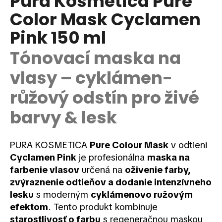
Pura Kosmetica Pure
je
á
Color Mask Cyclamen
0,0
z
j
Pink 150 ml
5
s
hviezdičiek.
ť
Tónovací maska na
?
vlasy – cyklámen-
růžový odstín pro živé
barvy & lesk
HĽADAŤ
PURA KOSMETICA
Pure Colour Mask
v odtieni
Cyclamen Pink
je profesionálna
maska na
O
d
farbenie vlasov
určená na
oživenie farby,
p
zvýraznenie odtieňov a dodanie intenzívneho
o
lesku
s moderným
cyklámenovo ružovým
r
efektom
. Tento produkt kombinuje
ú
starostlivosť o farbu
s regeneračnou maskou,