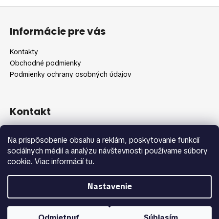
Z
á
Informácie pre vás
p
ä
Kontakty
t
Obchodné podmienky
i
Podmienky ochrany osobných údajov
e
Kontakt
info
@
shopbeauty.sk
Na prispôsobenie obsahu a reklám, poskytovanie funkcií
+420 775 371 692
sociálnych médií a analýzu návštevnosti používame súbory
cookie. Viac informácií
tu
.
Nastavenie
Vytvoril Shoptet
Copyright 2026
Shopbeauty.sk
. Všetky práva vyhradené.
Odmietnuť
Súhlasím
Upraviť nastavenie cookies