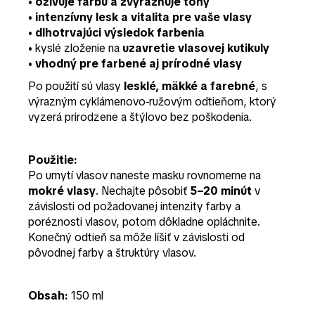
•
oživuje farbu a zvýrazňuje tóny
•
intenzívny lesk a vitalita pre vaše vlasy
•
dlhotrvajúci výsledok farbenia
• kyslé zloženie na
uzavretie vlasovej kutikuly
•
vhodný pre farbené aj prírodné vlasy
Po použití sú vlasy
lesklé, mäkké a farebné
, s
výrazným cyklámenovo-ružovým odtieňom, ktorý
vyzerá prirodzene a štýlovo bez poškodenia.
Použitie:
Po umytí vlasov naneste masku rovnomerne na
mokré vlasy
. Nechajte pôsobiť
5–20 minút
v
závislosti od požadovanej intenzity farby a
poréznosti vlasov, potom dôkladne opláchnite.
Konečný odtieň sa môže líšiť v závislosti od
pôvodnej farby a štruktúry vlasov.
Obsah:
150 ml