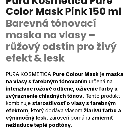
Pura Kosmetica Pure
je
á
Color Mask Pink 150 ml
0,0
z
j
5
Barevná tónovací
s
hviezdičiek.
ť
maska na vlasy –
?
růžový odstín pro živý
efekt & lesk
HĽADAŤ
PURA KOSMETICA
Pure Colour Mask
je
maska
na vlasy s farebným tónovaním
určená na
intenzívne ružové odtiene, oživenie farby a
O
zvýraznenie chladných tónov
. Tento produkt
d
kombinuje
starostlivosť o vlasy s farebným
p
efektom
, ktorý dodáva vlasom
žiarivú farbu a
o
výnimočný lesk
, zároveň pomáha
zmierniť
r
ú
nežiaduce teplé podtóny
.