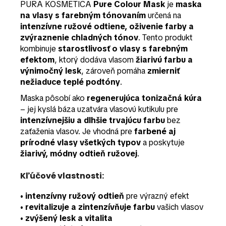
PURA KOSMETICA
Pure Colour Mask
je
maska
na vlasy s farebným tónovaním
určená na
intenzívne ružové odtiene, oživenie farby a
zvýraznenie chladných tónov
. Tento produkt
kombinuje
starostlivosť o vlasy s farebným
efektom
, ktorý dodáva vlasom
žiarivú farbu a
výnimočný lesk
, zároveň pomáha
zmierniť
nežiaduce teplé podtóny
.
Maska pôsobí ako
regenerujúca tonizačná kúra
– jej kyslá báza uzatvára vlasovú kutikulu pre
intenzívnejšiu a dlhšie trvajúcu farbu
bez
zaťaženia vlasov. Je vhodná pre
farbené aj
prírodné vlasy všetkých typov
a poskytuje
žiarivý, módny odtieň ružovej
.
Kľúčové vlastnosti:
•
intenzívny ružový odtieň
pre výrazný efekt
•
revitalizuje a zintenzívňuje farbu
vašich vlasov
•
zvýšený lesk a vitalita