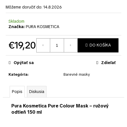
č
a
Môžeme doručiť do:
14.8.2026
m
e
Skladom
Značka:
PURA KOSMETICA
€19,20
DO KOŠÍKA
Jednotková
cena:
Opýtať sa
Zdieľať
Kategória
:
Barevné masky
Popis
Diskusia
Pura Kosmetica Pure Colour Mask – ružový
odtieň 150 ml