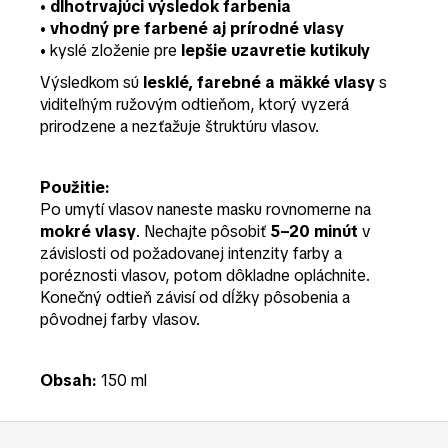
•
dlhotrvajúci výsledok farbenia
•
vhodný pre farbené aj prírodné vlasy
• kyslé zloženie pre
lepšie uzavretie kutikuly
Výsledkom sú
lesklé, farebné a mäkké vlasy
s
viditeľným ružovým odtieňom, ktorý vyzerá
prirodzene a nezťažuje štruktúru vlasov.
Použitie:
Po umytí vlasov naneste masku rovnomerne na
mokré vlasy
. Nechajte pôsobiť
5–20 minút
v
závislosti od požadovanej intenzity farby a
poréznosti vlasov, potom dôkladne opláchnite.
Konečný odtieň závisí od dĺžky pôsobenia a
pôvodnej farby vlasov.
Obsah:
150 ml
Z