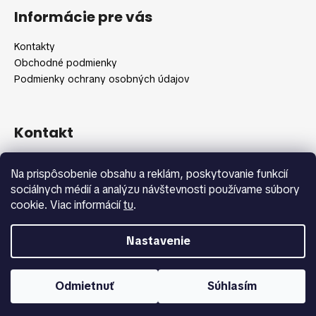
á
Informácie pre vás
p
ä
Kontakty
t
Obchodné podmienky
i
Podmienky ochrany osobných údajov
e
Kontakt
info
@
shopbeauty.sk
Na prispôsobenie obsahu a reklám, poskytovanie funkcií
+420 775 371 692
sociálnych médií a analýzu návštevnosti používame súbory
cookie. Viac informácií
tu
.
Nastavenie
Vytvoril Shoptet
Copyright 2026
Shopbeauty.sk
. Všetky práva vyhradené.
Odmietnuť
Súhlasím
Upraviť nastavenie cookies