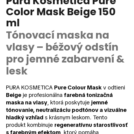
Pura Kosmetica Pure
je
á
Color Mask Beige 150
0,0
z
j
ml
5
s
hviezdičiek.
ť
Tónovací maska na
?
vlasy – béžový odstín
pro jemné zabarvení &
lesk
HĽADAŤ
PURA KOSMETICA
Pure Colour Mask
v odtieni
Beige
je profesionálna
farebná tonizačná
O
d
maska na vlasy
, ktorá poskytuje
jemné
p
tónovanie, neutralizáciu podtónov a vizuálne
o
hladký vzhľad
s krásnym leskom. Tento
r
produkt kombinuje
regeneratívnu starostlivosť
ú
s farebným efektom
, ktorý pomáha