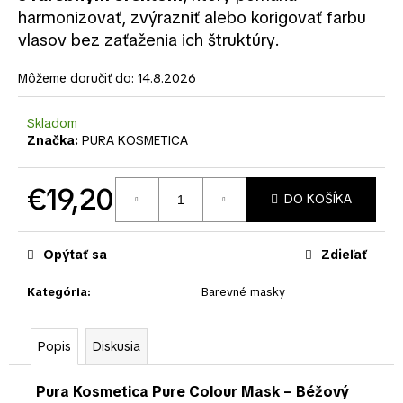
č
harmonizovať, zvýrazniť alebo korigovať farbu
a
vlasov bez zaťaženia ich štruktúry.
m
e
Môžeme doručiť do:
14.8.2026
Skladom
Značka:
PURA KOSMETICA
€19,20
DO KOŠÍKA
Jednotková
cena:
Opýtať sa
Zdieľať
Kategória
:
Barevné masky
Popis
Diskusia
Pura Kosmetica Pure Colour Mask – Béžový