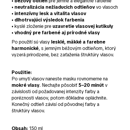
•
béžový odtieň
pre jemné a elegantné farbenie
•
neutralizácia nežiaducich odtieňov
vo vlasoch
•
intenzívny lesk a vitalita vlasov
•
dlhotrvajúci výsledok farbenia
• kyslé zloženie pre
uzavretie vlasovej kutikuly
•
vhodný pre farbené aj prírodné vlasy
Po použití sú vlasy
lesklé, mäkké a farebne
harmonické
, s jemným béžovým odtieňom, ktorý
vyzerá prirodzene, bez zaťaženia štruktúry vlasov.
Použitie:
Po umytí vlasov naneste masku rovnomerne na
mokré vlasy
. Nechajte pôsobiť
5–20 minút
v
závislosti od požadovanej intenzity farby a
poréznosti vlasov, potom dôkladne opláchnite.
Konečný odtieň závisí od pôvodnej farby a
štruktúry vlasov.
Obsah:
150 ml