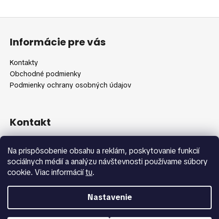
Z
á
Informácie pre vás
p
ä
Kontakty
t
Obchodné podmienky
i
Podmienky ochrany osobných údajov
e
Kontakt
info
@
shopbeauty.sk
Na prispôsobenie obsahu a reklám, poskytovanie funkcií
+420 775 371 692
sociálnych médií a analýzu návštevnosti používame súbory
cookie. Viac informácií
tu
.
Nastavenie
Vytvoril Shoptet