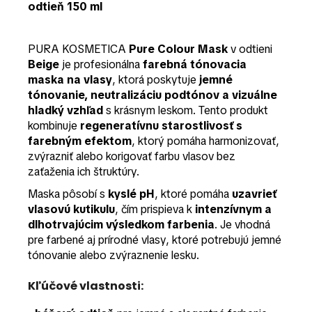
odtieň 150 ml
PURA KOSMETICA
Pure Colour Mask
v odtieni
Beige
je profesionálna
farebná tónovacia
maska na vlasy
, ktorá poskytuje
jemné
tónovanie, neutralizáciu podtónov a vizuálne
hladký vzhľad
s krásnym leskom. Tento produkt
kombinuje
regeneratívnu starostlivosť s
farebným efektom
, ktorý pomáha harmonizovať,
zvýrazniť alebo korigovať farbu vlasov bez
zaťaženia ich štruktúry.
Maska pôsobí s
kyslé pH
, ktoré pomáha
uzavrieť
vlasovú kutikulu
, čím prispieva k
intenzívnym a
dlhotrvajúcim výsledkom farbenia
. Je vhodná
pre farbené aj prírodné vlasy, ktoré potrebujú jemné
tónovanie alebo zvýraznenie lesku.
Kľúčové vlastnosti: