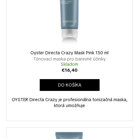
č
a
m
e
Oyster Directa Crazy Mask Pink 150 ml
Tónovací maska pro barevné účinky
Skladom
€16,40
DO KOŠÍKA
OYSTER Directa Crazy je profesionálna tonizačná maska,
ktorá umožňuje