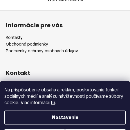
O
v
Z
l
á
á
Informácie pre vás
d
p
a
ä
Kontakty
c
t
Obchodné podmienky
i
i
Podmienky ochrany osobných údajov
e
e
p
r
v
Kontakt
k
y
info
@
shopbeauty.sk
Na prispôsobenie obsahu a reklám, poskytovanie funkcií
v
+420 775 371 692
sociálnych médií a analýzu návštevnosti používame súbory
ý
cookie. Viac informácií
tu
.
p
i
s
Nastavenie
u
Vytvoril Shoptet