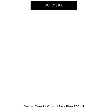
DO KOŠÍKA
Oyster Directa Crazy Mask Blue 150 ml