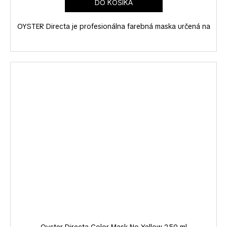
DO KOŠÍKA
OYSTER Directa je profesionálna farebná maska určená na
Oyster Directa Color Mask No Yellow 250 ml