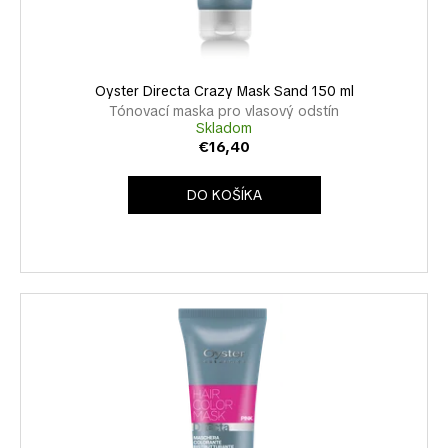
k
u
á
t
k
j
o
t
s
v
o
Oyster Directa Crazy Mask Sand 150 ml
ť
v
Tónovací maska pro vlasový odstín
?
Skladom
€16,40
DO KOŠÍKA
HĽADAŤ
O
d
p
o
r
ú