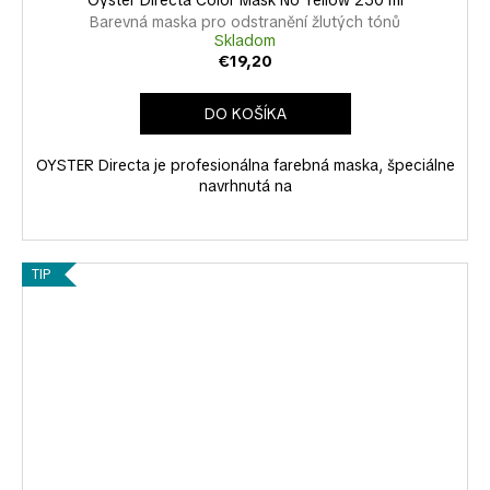
Barevná maska pro odstranění žlutých tónů
Skladom
€19,20
DO KOŠÍKA
OYSTER Directa je profesionálna farebná maska, špeciálne
navrhnutá na
TIP