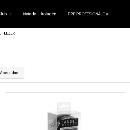
Club
Naiada – kolagén
PRE PROFESIONÁLOV
Čo potrebujete nájsť?
 TEEZER
HĽADAŤ
Abecedne
Odporúčame