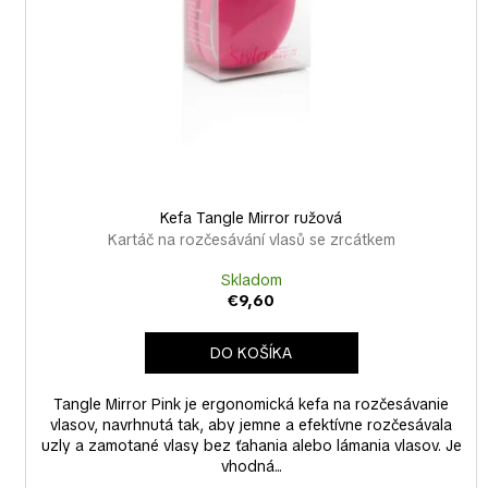
o
r
d
o
u
d
k
u
t
k
o
t
v
o
v
Kefa Tangle Mirror ružová
Kartáč na rozčesávání vlasů se zrcátkem
Skladom
€9,60
DO KOŠÍKA
Tangle Mirror Pink je ergonomická kefa na rozčesávanie
vlasov, navrhnutá tak, aby jemne a efektívne rozčesávala
uzly a zamotané vlasy bez ťahania alebo lámania vlasov. Je
vhodná...