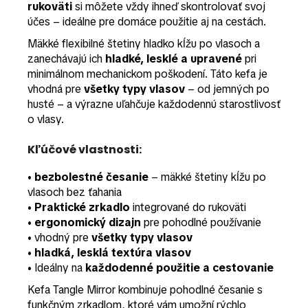
rukoväti
si môžete vždy ihneď skontrolovať svoj
účes – ideálne pre domáce použitie aj na cestách.
Mäkké flexibilné štetiny hladko kĺžu po vlasoch a
zanechávajú ich
hladké, lesklé a upravené
pri
minimálnom mechanickom poškodení. Táto kefa je
vhodná pre
všetky typy vlasov
– od jemných po
husté – a výrazne uľahčuje každodennú starostlivosť
o vlasy.
Kľúčové vlastnosti:
•
bezbolestné česanie
– mäkké štetiny kĺžu po
vlasoch bez ťahania
•
Praktické zrkadlo
integrované do rukoväti
•
ergonomický dizajn
pre pohodlné používanie
• vhodný pre
všetky typy vlasov
•
hladká, lesklá textúra vlasov
• Ideálny na
každodenné použitie a cestovanie
Kefa Tangle Mirror kombinuje pohodlné česanie s
funkčným zrkadlom, ktoré vám umožní rýchlo