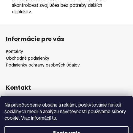
skontrolovať svoj účes bez potreby ďalších
doplnkov.
Z
á
Informácie pre vás
p
ä
Kontakty
t
Obchodné podmienky
i
Podmienky ochrany osobných údajov
e
Kontakt
info
@
shopbeauty.sk
Na prispôsobenie obsahu a reklám, poskytovanie funkcií
+420 775 371 692
sociálnych médií a analýzu návštevnosti používame súbory
cookie. Viac informácií
tu
.