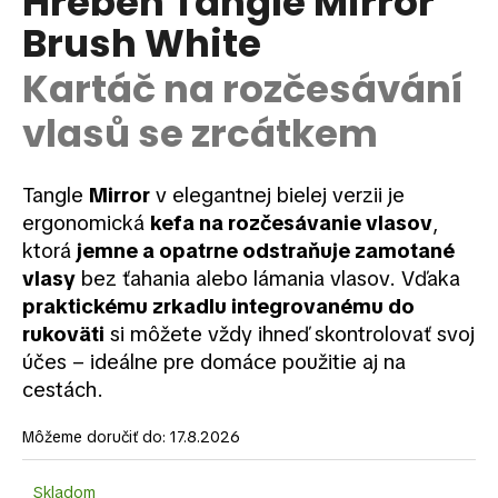
Hrebeň Tangle Mirror
je
á
Brush White
0,0
z
j
5
Kartáč na rozčesávání
s
hviezdičiek.
ť
vlasů se zrcátkem
?
Tangle
Mirror
v elegantnej bielej verzii je
ergonomická
kefa na rozčesávanie vlasov
,
ktorá
jemne a opatrne odstraňuje zamotané
HĽADAŤ
vlasy
bez ťahania alebo lámania vlasov. Vďaka
praktickému zrkadlu integrovanému do
rukoväti
si môžete vždy ihneď skontrolovať svoj
O
účes – ideálne pre domáce použitie aj na
d
cestách.
p
o
Môžeme doručiť do:
17.8.2026
r
ú
Skladom