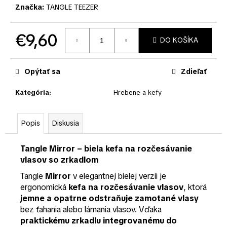
č
Značka:
TANGLE TEEZER
a
m
e
€9,60
DO KOŠÍKA
Jednotková
cena:
Opýtať sa
Zdieľať
Kategória
:
Hrebene a kefy
Popis
Diskusia
Tangle Mirror – biela kefa na rozčesávanie
vlasov so zrkadlom
Tangle
Mirror
v elegantnej bielej verzii je
ergonomická
kefa na rozčesávanie vlasov
, ktorá
jemne a opatrne odstraňuje zamotané vlasy
bez ťahania alebo lámania vlasov. Vďaka
praktickému zrkadlu integrovanému do