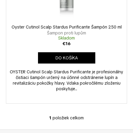
k
u
á
t
k
j
o
t
s
v
o
Oyster Cutinol Scalp Stardus Purificante Šampón 250 ml
ť
v
Šampon proti lupům
?
Skladom
€16
DO KOŠÍKA
HĽADAŤ
OYSTER Cutinol Scalp Stardus Purificante je profesionálny
čistiaci šampón určený na účinné odstránenie lupín a
revitalizáciu pokožky hlavy. Vďaka pokročilému zloženiu
poskytuje...
O
d
p
o
1
položiek celkom
O
r
v
ú