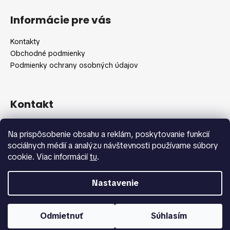
Z
l
č
á
á
a
Informácie pre vás
d
m
p
a
e
ä
Kontakty
c
t
Obchodné podmienky
i
i
Podmienky ochrany osobných údajov
e
e
p
r
v
Kontakt
k
y
info
@
shopbeauty.sk
Na prispôsobenie obsahu a reklám, poskytovanie funkcií
v
+420 775 371 692
sociálnych médií a analýzu návštevnosti používame súbory
ý
cookie. Viac informácií
tu
.
p
i
s
Nastavenie
u
Vytvoril Shoptet
Copyright 2026
Shopbeauty.sk
. Všetky práva vyhradené.
Odmietnuť
Súhlasím
Upraviť nastavenie cookies