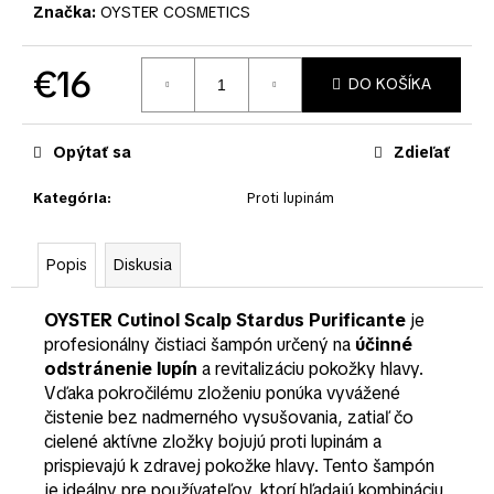
č
Značka:
OYSTER COSMETICS
a
m
e
€16
DO KOŠÍKA
Jednotková
cena:
Opýtať sa
Zdieľať
Kategória
:
Proti lupinám
Popis
Diskusia
OYSTER Cutinol Scalp Stardus Purificante
je
profesionálny čistiaci šampón určený na
účinné
odstránenie lupín
a revitalizáciu pokožky hlavy.
Vďaka pokročilému zloženiu ponúka vyvážené
čistenie bez nadmerného vysušovania, zatiaľ čo
cielené aktívne zložky bojujú proti lupinám a
prispievajú k zdravej pokožke hlavy. Tento šampón
je ideálny pre používateľov, ktorí hľadajú kombináciu