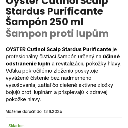
Oyster Cutinol Scalp
je
á
Stardus Purificante
0,0
z
j
Šampón 250 ml
5
s
hviezdičiek.
ť
Šampon proti lupům
?
OYSTER Cutinol Scalp Stardus Purificante
je
profesionálny čistiaci šampón určený na
účinné
odstránenie lupín
a revitalizáciu pokožky hlavy.
HĽADAŤ
Vďaka pokročilému zloženiu poskytuje
vyvážené čistenie bez nadmerného
vysušovania, zatiaľ čo cielené aktívne zložky
O
bojujú proti lupinám a prispievajú k zdravej
d
pokožke hlavy.
p
o
Môžeme doručiť do:
13.8.2026
r
ú
Skladom