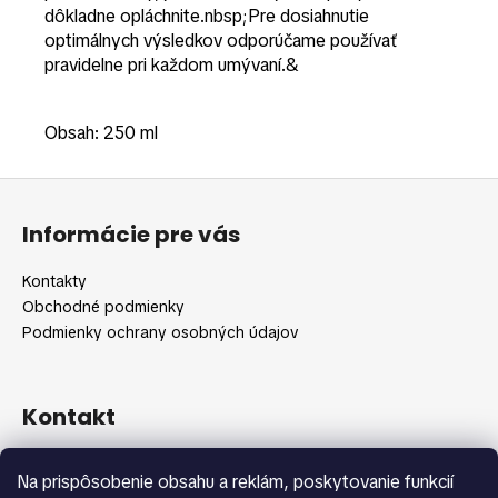
dôkladne opláchnite.nbsp;
Pre dosiahnutie
optimálnych výsledkov odporúčame používať
pravidelne pri každom umývaní.&
Obsah: 250 ml
Z
á
Informácie pre vás
p
ä
Kontakty
t
Obchodné podmienky
i
Podmienky ochrany osobných údajov
e
Kontakt
info
@
shopbeauty.sk
Na prispôsobenie obsahu a reklám, poskytovanie funkcií
+420 775 371 692