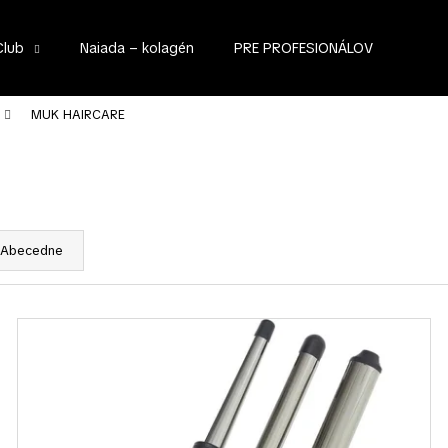
Club
Naiada – kolagén
PRE PROFESIONÁLOV
Čo potrebujete nájsť?
MUK HAIRCARE
HĽADAŤ
Abecedne
Odporúčame