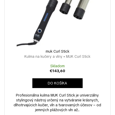
muk Curl Stick
Kulma na kučery a vlny • MUK Curl Stick
Skladom
€143,60
DO KOŠÍKA
Profesionálna kulma MUK Curl Stick je univerzálny
stylingový nástroj určený na vytváranie krásnych,
dlhotrvajúcich kučier, vĺn a tvarovaných účesov – od
jemných plážových vĺn až...