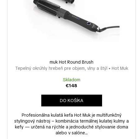
o
r
d
o
u
d
k
u
t
k
o
t
v
o
v
muk Hot Round Brush
Tepelný okrúhly hrebeň pre objem, vlny a štýl • Hot Muk
Skladom
€148
DO KOŠÍKA
Profesionálna kulatá kefa Hot Muk je multifunkčný
stylingový nástroj – kombinácia termálnej kulatej kulmy a
kefy — určená na rýchle a jednoduché stylovanie doma
alebo v salóne....