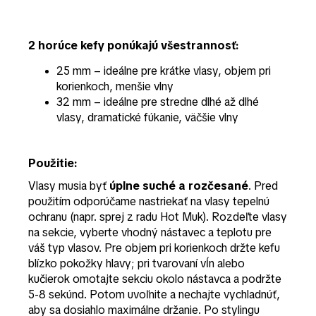
2 horúce kefy ponúkajú všestrannosť:
25 mm – ideálne pre krátke vlasy, objem pri
korienkoch, menšie vlny
32 mm – ideálne pre stredne dlhé až dlhé
vlasy, dramatické fúkanie, väčšie vlny
Použitie:
Vlasy musia byť
úplne suché a rozčesané
. Pred
použitím odporúčame nastriekať na vlasy tepelnú
ochranu (napr. sprej z radu Hot Muk). Rozdeľte vlasy
na sekcie, vyberte vhodný nástavec a teplotu pre
váš typ vlasov. Pre objem pri korienkoch držte kefu
blízko pokožky hlavy; pri tvarovaní vĺn alebo
kučierok omotajte sekciu okolo nástavca a podržte
5-8 sekúnd. Potom uvoľnite a nechajte vychladnúť,
aby sa dosiahlo maximálne držanie. Po stylingu