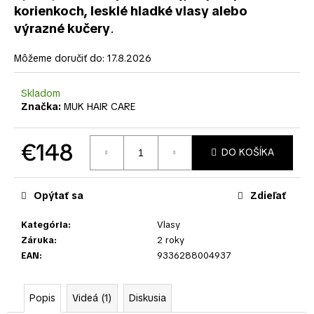
č
korienkoch, lesklé hladké vlasy alebo
a
výrazné kučery
.
m
e
Môžeme doručiť do:
17.8.2026
Skladom
Značka:
MUK HAIR CARE
€148
DO KOŠÍKA
Jednotková
cena:
Opýtať sa
Zdieľať
Kategória
:
Vlasy
Záruka
:
2 roky
EAN
:
9336288004937
Popis
Videá (1)
Diskusia