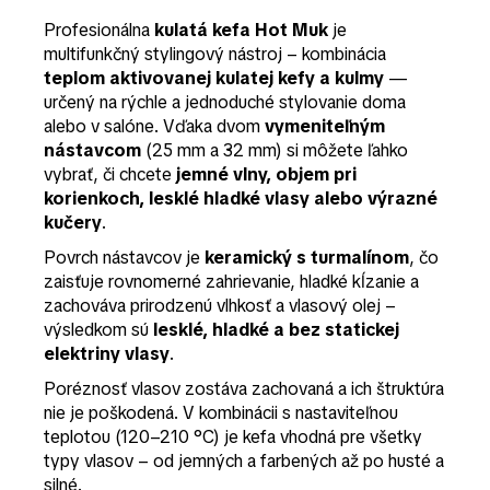
Profesionálna
kulatá kefa Hot Muk
je
multifunkčný stylingový nástroj – kombinácia
teplom aktivovanej kulatej kefy a kulmy
—
určený na rýchle a jednoduché stylovanie doma
alebo v salóne. Vďaka dvom
vymeniteľným
nástavcom
(25 mm a 32 mm) si môžete ľahko
vybrať, či chcete
jemné vlny, objem pri
korienkoch, lesklé hladké vlasy alebo výrazné
kučery
.
Povrch nástavcov je
keramický s turmalínom
, čo
zaisťuje rovnomerné zahrievanie, hladké kĺzanie a
zachováva prirodzenú vlhkosť a vlasový olej –
výsledkom sú
lesklé, hladké a bez statickej
elektriny vlasy
.
Poréznosť vlasov zostáva zachovaná a ich štruktúra
nie je poškodená. V kombinácii s nastaviteľnou
teplotou (120–210 °C) je kefa vhodná pre všetky
typy vlasov – od jemných a farbených až po husté a
silné.