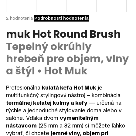
á
j
Priemerné
2 hodnotenia
Podrobnosti hodnotenia
s
hodnotenie
ť
produktu
muk Hot Round Brush
je
?
5,0
Tepelný okrúhly
z
5
hrebeň pre objem, vlny
hviezdičiek.
a štýl • Hot Muk
HĽADAŤ
Profesionálna
kulatá kefa Hot Muk
je
multifunkčný stylingový nástroj – kombinácia
O
termálnej kulatej kulmy a kefy
— určená na
d
p
rýchle a jednoduché stylovanie doma alebo v
o
salóne. Vďaka dvom
vymeniteľným
r
nástavcom
(25 mm a 32 mm) si môžete ľahko
ú
vybrať, či chcete
jemné vlny, objem pri