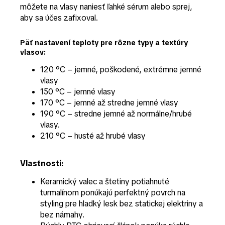
môžete na vlasy naniesť ľahké sérum alebo sprej,
aby sa účes zafixoval.
Päť nastavení teploty pre rôzne typy a textúry
vlasov:
120 °C – jemné, poškodené, extrémne jemné
vlasy
150 °C – jemné vlasy
170 °C – jemné až stredne jemné vlasy
190 °C – stredne jemné až normálne/hrubé
vlasy.
210 °C – husté až hrubé vlasy
Vlastnosti:
Keramický valec a štetiny potiahnuté
turmalínom ponúkajú perfektný povrch na
styling pre hladký lesk bez statickej elektriny a
bez námahy.