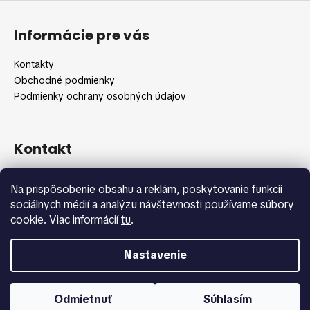
Z
á
Informácie pre vás
p
ä
Kontakty
t
Obchodné podmienky
i
Podmienky ochrany osobných údajov
e
Kontakt
info
@
shopbeauty.sk
Na prispôsobenie obsahu a reklám, poskytovanie funkcií
+420 775 371 692
sociálnych médií a analýzu návštevnosti používame súbory
cookie. Viac informácií
tu
.
Nastavenie
Vytvoril Shoptet
Copyright 2026
Shopbeauty.sk
. Všetky práva vyhradené.
Odmietnuť
Súhlasím
Upraviť nastavenie cookies