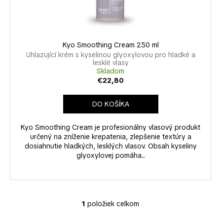
k
u
á
t
k
j
o
t
s
v
o
Kyo Smoothing Cream 250 ml
ť
v
Uhlazující krém s kyselinou glyoxylovou pro hladké a
?
lesklé vlasy
Skladom
€22,80
DO KOŠÍKA
HĽADAŤ
Kyo Smoothing Cream je profesionálny vlasový produkt
určený na zníženie krepatenia, zlepšenie textúry a
dosiahnutie hladkých, lesklých vlasov. Obsah kyseliny
O
glyoxylovej pomáha...
d
p
o
r
1
položiek celkom
O
ú
v