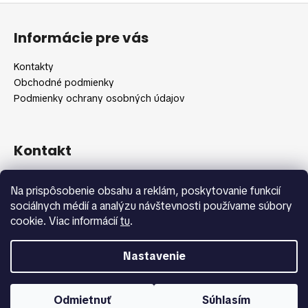
č
Z
l
a
á
á
m
Informácie pre vás
d
p
e
a
ä
Kontakty
c
t
Obchodné podmienky
i
i
Podmienky ochrany osobných údajov
e
e
p
r
v
Kontakt
k
y
info
@
shopbeauty.sk
Na prispôsobenie obsahu a reklám, poskytovanie funkcií
v
+420 775 371 692
sociálnych médií a analýzu návštevnosti používame súbory
ý
cookie. Viac informácií
tu
.
p
i
s
Nastavenie
u
Vytvoril Shoptet
Copyright 2026
Shopbeauty.sk
. Všetky práva vyhradené.
Odmietnuť
Súhlasím
Upraviť nastavenie cookies