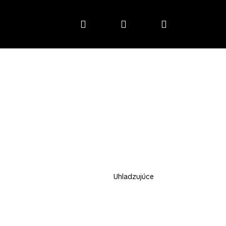
Hľadať
Prihlásenie
Nákupný
košík
Uhladzujúce