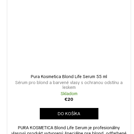
Pura Kosmetica Blond Life Serum 55 ml
Sérum pro blond a barvené vlasy s ochranou odstínu a
leskem
Skladom
€20
DO KOŠÍKA
PURA KOSMETICA Blond Life Serum je profesionálny
vlasový produkt vytvorený špeciálne pre blond, odfarbené