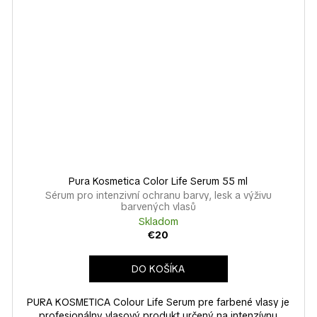
Pura Kosmetica Color Life Serum 55 ml
Sérum pro intenzivní ochranu barvy, lesk a výživu
barvených vlasů
Skladom
€20
DO KOŠÍKA
PURA KOSMETICA Colour Life Serum pre farbené vlasy je
profesionálny vlasový produkt určený na intenzívnu