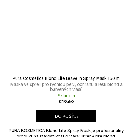
Pura Cosmetics Blond Life Leave In Spray Mask 150 ml
Maska ve spreji pro rychlou péči, ochranu a lesk blond a
barvených vlasů
Skladom
€19,60
DO KOŠÍKA
PURA KOSMETICA Blond Life Spray Mask je profesionálny
produkt na starostlivosť o vlasy určený pre blond,