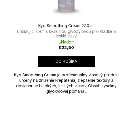
t
k
o
t
v
o
v
Kyo Smoothing Cream 250 ml
Uhlazující krém s kyselinou glyoxylovou pro hladké a
lesklé vlasy
Skladom
€22,80
DO KOŠÍKA
Kyo Smoothing Cream je profesionálny vlasový produkt
určený na zníženie krepatenia, zlepšenie textúry a
dosiahnutie hladkých, lesklých vlasov. Obsah kyseliny
glyoxylovej pomáha...