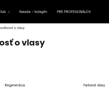
Club
Naiada – kolagén
PRE PROFESIONÁLOV
Čo potrebujete nájsť?
ostlivosť o vlasy
osť o vlasy
HĽADAŤ
Odporúčame
Regenerácia
Farbené vlasy