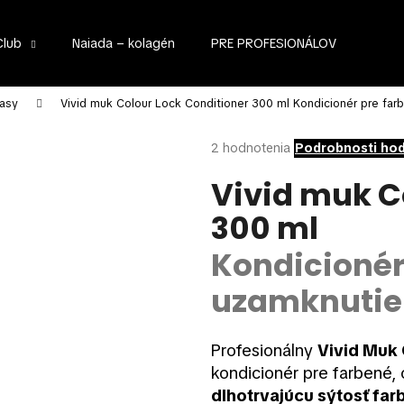
Club
Naiada – kolagén
PRE PROFESIONÁLOV
Čo potrebujete nájsť?
lasy
Vivid muk Colour Lock Conditioner 300 ml
Kondicionér pre far
Priemerné
2 hodnotenia
Podrobnosti ho
hodnotenie
HĽADAŤ
produktu
Vivid muk C
je
300 ml
5,0
z
Odporúčame
5
Kondicionér
hviezdičiek.
uzamknutie 
Profesionálny
Vivid Muk 
kondicionér pre farbené, 
dlhotrvajúcu sýtosť far