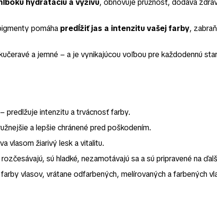
hlbokú hydratáciu a výživu
, obnovuje pružnosť, dodáva zdra
é pigmenty pomáha
predĺžiť jas a intenzitu vašej farby
, zabraň
 kučeravé a jemné – a je vynikajúcou voľbou pre každodennú star
– predlžuje intenzitu a trvácnosť farby.
užnejšie a lepšie chránené pred poškodením.
 vlasom žiarivý lesk a vitalitu.
rozčesávajú, sú hladké, nezamotávajú sa a sú pripravené na ďalš
arby vlasov, vrátane odfarbených, melírovaných a farbených vl