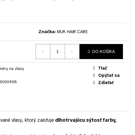
Značka:
MUK HAIR CARE
DO KOŠÍKA
Tlač
néry na vlasy
Opýtať sa
8000908
Zdieľať
vané vlasy, ktorý zaisťuje
dlhotrvajúcu sýtosť farby,