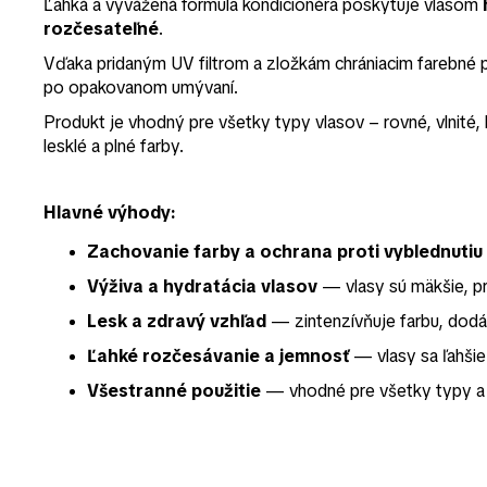
Ľahká a vyvážená formula kondicionéra poskytuje vlasom
rozčesateľné
.
Vďaka pridaným UV filtrom a zložkám chrániacim farebn
po opakovanom umývaní.
Produkt je vhodný pre všetky typy vlasov – rovné, vlnité,
lesklé a plné farby.
Hlavné výhody:
Zachovanie farby a ochrana proti vyblednutiu
Výživa a hydratácia vlasov
— vlasy sú mäkšie, pr
Lesk a zdravý vzhľad
— zintenzívňuje farbu, dodáva
Ľahké rozčesávanie a jemnosť
— vlasy sa ľahšie 
Všestranné použitie
— vhodné pre všetky typy a f