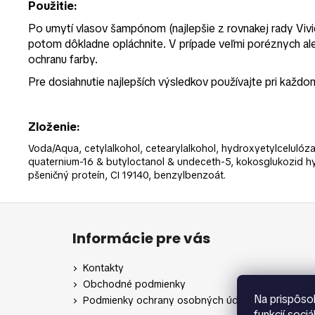
Použitie:
Po umytí vlasov šampónom (najlepšie z rovnakej rady Vivi
potom dôkladne opláchnite. V prípade veľmi poréznych al
ochranu farby.
Pre dosiahnutie najlepších výsledkov používajte pri každom
Zloženie:
Voda/Aqua, cetylalkohol, cetearylalkohol, hydroxyetylcelulóz
quaternium-16 & butyloctanol & undeceth-5, kokosglukozid h
pšeničný proteín, CI 19140, benzylbenzoát.
Z
á
Informácie pre vás
p
ä
Kontakty
t
Obchodné podmienky
i
Na prispôso
Podmienky ochrany osobných údajov
funkcií soci