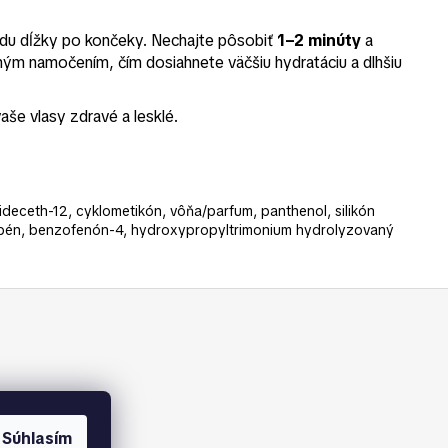
redu dĺžky po končeky. Nechajte pôsobiť
1–2 minúty
a
ým namočením, čím dosiahnete väčšiu hydratáciu a dlhšiu
aše vlasy zdravé a lesklé.
ideceth-12, cyklometikón, vôňa/parfum, panthenol, silikón
rabén, benzofenón-4, hydroxypropyltrimonium hydrolyzovaný
Súhlasím