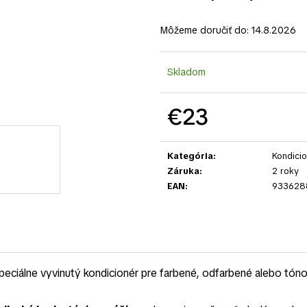
Môžeme doručiť do:
14.8.2026
Skladom
€23
Jednotková
cena:
Kategória
:
Kondicio
Záruka
:
2 roky
EAN
:
933628
peciálne vyvinutý kondicionér pre farbené, odfarbené alebo tóno