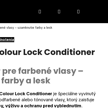
Hľadať
Prihlásenie
Nákupný
bené vlasy – uzamknutie farby a lesk
košík
dnotenia
olour Lock Conditioner
 pre farbené vlasy –
farby a lesk
Colour Lock Conditioner
je špeciálne vyvinutý
odfarbené alebo tónované vlasy, ktorý zaisťuje
by, výživu a ochranu pred vyblednutím
.