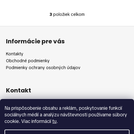
3
položiek celkom
O
v
Z
l
á
á
Informácie pre vás
d
p
a
ä
Kontakty
c
t
Obchodné podmienky
i
i
Podmienky ochrany osobných údajov
e
e
p
r
v
Kontakt
k
y
info
@
shopbeauty.sk
Na prispôsobenie obsahu a reklám, poskytovanie funkcií
v
+420 775 371 692
sociálnych médií a analýzu návštevnosti používame súbory
ý
cookie. Viac informácií
tu
.
p
i