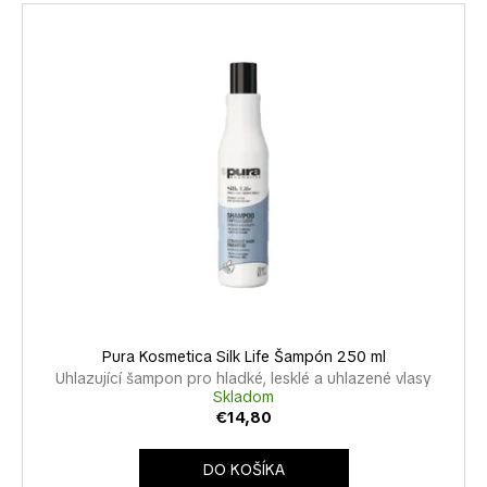
e
V
á
n
ý
j
i
p
s
e
i
ť
p
s
?
r
p
o
r
d
o
u
d
k
HĽADAŤ
u
t
k
o
t
v
O
o
Pura Kosmetica Silk Life Šampón 250 ml
d
v
Uhlazující šampon pro hladké, lesklé a uhlazené vlasy
p
Skladom
o
€14,80
r
ú
DO KOŠÍKA