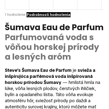
á
j
Priemerné
1 hodnotenie
Podrobnosti hodnotenia
s
hodnotenie
ť
produktu
Šumava Eau de Parfum
je
?
5,0
Parfumovaná voda s
z
5
vôňou horskej prírody
hviezdičiek.
a lesných aróm
HĽADAŤ
Steve’s Šumava Eau de Parfum
je
svieža a
inšpirujúca parfémová voda inšpirovaná
O
horskou prírodou Šumavy
— hmlistá hmla na
d
p
lúke, vôňa lesných plodov, čerstvých ihličiek,
o
bylín a opadaného lístia. Táto vôňa evokuje
r
atmosféru hôr, sviežosť prírody po daždi a
ú
autenticitu surovej krajiny, ktorú môžete mať