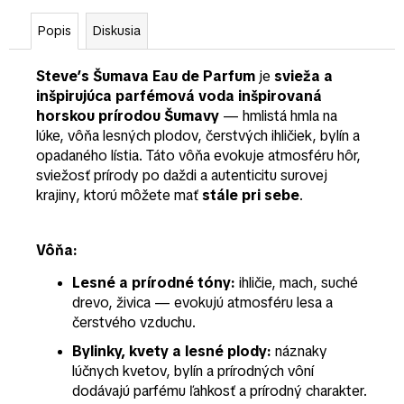
Popis
Diskusia
Steve’s Šumava Eau de Parfum
je
svieža a
inšpirujúca parfémová voda inšpirovaná
horskou prírodou Šumavy
— hmlistá hmla na
lúke, vôňa lesných plodov, čerstvých ihličiek, bylín a
opadaného lístia. Táto vôňa evokuje atmosféru hôr,
sviežosť prírody po daždi a autenticitu surovej
krajiny, ktorú môžete mať
stále pri sebe
.
Vôňa:
Lesné a prírodné tóny:
ihličie, mach, suché
drevo, živica — evokujú atmosféru lesa a
čerstvého vzduchu.
Bylinky, kvety a lesné plody:
náznaky
lúčnych kvetov, bylín a prírodných vôní
dodávajú parfému ľahkosť a prírodný charakter.