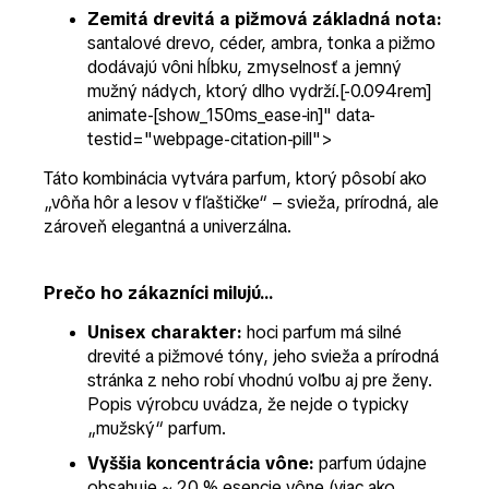
Zemitá drevitá a pižmová základná nota:
santalové drevo, céder, ambra, tonka a pižmo
dodávajú vôni hĺbku, zmyselnosť a jemný
mužný nádych, ktorý dlho vydrží.[-0.094rem]
animate-[show_150ms_ease-in]" data-
testid="webpage-citation-pill">
Táto kombinácia vytvára parfum, ktorý pôsobí ako
„vôňa hôr a lesov v fľaštičke“ – svieža, prírodná, ale
zároveň elegantná a univerzálna.
Prečo ho zákazníci milujú...
Unisex charakter:
hoci parfum má silné
drevité a pižmové tóny, jeho svieža a prírodná
stránka z neho robí vhodnú voľbu aj pre ženy.
Popis výrobcu uvádza, že nejde o typicky
„mužský“ parfum.
Vyššia koncentrácia vône:
parfum údajne
obsahuje ~ 20 % esencie vône (viac ako