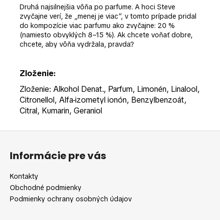
Druhá najsilnejšia vôňa po parfume. A hoci Steve
zvyčajne verí, že „menej je viac“, v tomto prípade pridal
do kompozície viac parfumu ako zvyčajne: 20 %
(namiesto obvyklých 8–15 %). Ak chcete voňať dobre,
chcete, aby vôňa vydržala, pravda?
Zloženie:
Zloženie: Alkohol Denat., Parfum, Limonén, Linalool,
Citronellol, Alfa-izometyl ionón, Benzylbenzoát,
Citral, Kumarin, Geraniol
Z
á
Informácie pre vás
p
ä
Kontakty
t
Obchodné podmienky
i
Podmienky ochrany osobných údajov
e