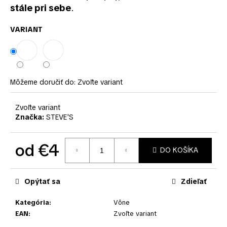
č
stále pri sebe
.
a
m
VARIANT
e
Môžeme doručiť do:
Zvoľte variant
Zvoľte variant
Značka:
STEVE'S
od
€4
DO KOŠÍKA
Jednotková
cena:
Opýtať sa
Zdieľať
Kategória
:
Vône
EAN
:
Zvoľte variant