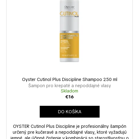
e
i
á
p
s
j
r
p
s
o
r
ť
d
o
?
u
d
k
u
t
k
o
t
HĽADAŤ
v
o
Oyster Cutinol Plus Discipline Shampoo 250 ml
v
Šampon pro krepaté a nepoddajné vlasy
Skladom
€16
O
d
p
DO KOŠÍKA
o
r
OYSTER Cutinol Plus Discipline je profesionálny šampón
ú
určený pre kučeravé a nepoddajné vlasy, ktoré vyžadujú
jemné, ale účinné čistenie v kombinácii so starostlivosťou o