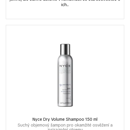
č
ich...
a
m
e
Nyce Dry Volume Shampoo 150 ml
Suchý objemový šampon pro okamžité osvěžení a
zvýraznění objemu