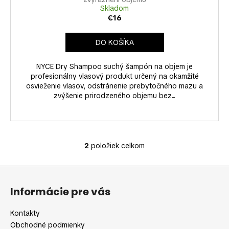
Skladom
€16
DO KOŠÍKA
NYCE Dry Shampoo suchý šampón na objem je
profesionálny vlasový produkt určený na okamžité
osvieženie vlasov, odstránenie prebytočného mazu a
zvýšenie prirodzeného objemu bez...
2
položiek celkom
O
v
Z
l
á
á
Informácie pre vás
d
p
a
ä
Kontakty
c
t
Obchodné podmienky