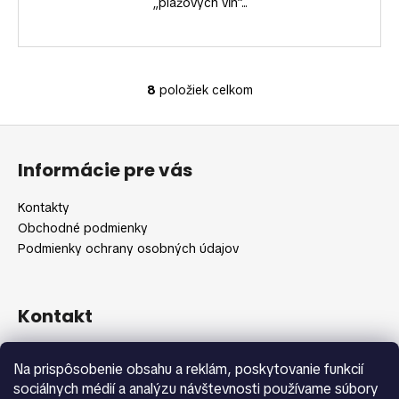
„plážových vĺn“...
8
položiek celkom
O
v
Z
l
á
á
Informácie pre vás
d
p
a
ä
Kontakty
c
t
Obchodné podmienky
i
i
Podmienky ochrany osobných údajov
e
e
p
r
v
Kontakt
k
y
info
@
shopbeauty.sk
Na prispôsobenie obsahu a reklám, poskytovanie funkcií
v
+420 775 371 692
sociálnych médií a analýzu návštevnosti používame súbory
ý