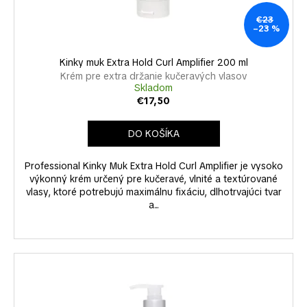
k
u
á
t
k
€23
–23 %
j
o
t
s
v
o
Kinky muk Extra Hold Curl Amplifier 200 ml
ť
v
Krém pre extra držanie kučeravých vlasov
?
Skladom
€17,50
DO KOŠÍKA
HĽADAŤ
Professional Kinky Muk Extra Hold Curl Amplifier je vysoko
výkonný krém určený pre kučeravé, vlnité a textúrované
vlasy, ktoré potrebujú maximálnu fixáciu, dlhotrvajúci tvar
a...
O
d
p
o
r
ú