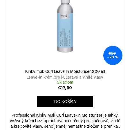
č
a
m
e
€23
–23 %
Kinky muk Curl Leave In Moisturiser 200 ml
Leave-in krém pre kučeravé a vlnité vlasy
Skladom
€17,50
DO KOŠÍKA
Professional Kinky Muk Curl Leave-In Moisturiser je ľahký,
výživný krém bez oplachovania určený pre kučeravé, vlnité
a krepovité vlasy. Jeho jemné, nemastné zloženie preniká...