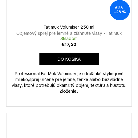
€23
–23 %
Fat muk Volumiser 250 ml
Objemový sprej pre jemné a zľahnuté vlasy • Fat Muk
Skladom
€17,50
DO KOŠÍKA
Professional Fat Muk Volumiser je ultraľahké stylingové
mlieko/sprej určené pre jemné, tenké alebo bezvládne
vlasy, ktoré potrebujú okamžitý objem, textúru a hustotu.
Zloženie...