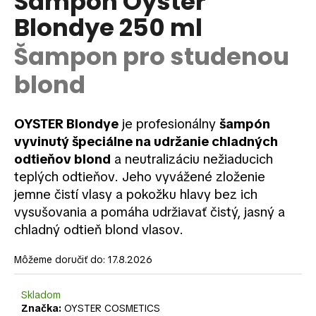
Šampón Oyster
je
á
Blondye 250 ml
0,0
z
j
5
Šampon pro studenou
s
hviezdičiek.
ť
blond
?
OYSTER Blondye
je profesionálny
šampón
vyvinutý špeciálne na udržanie chladných
odtieňov blond
a neutralizáciu nežiaducich
HĽADAŤ
teplých odtieňov. Jeho vyvážené zloženie
jemne čistí vlasy a pokožku hlavy bez ich
vysušovania a pomáha udržiavať čistý, jasný a
O
chladný odtieň blond vlasov.
d
p
Môžeme doručiť do:
17.8.2026
o
r
Skladom
ú
Značka:
OYSTER COSMETICS