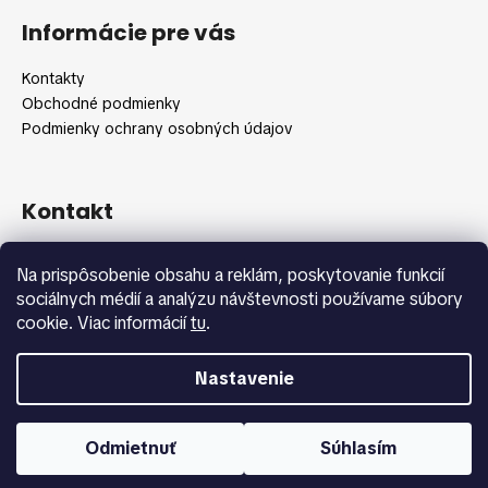
á
Informácie pre vás
p
ä
Kontakty
t
Obchodné podmienky
i
Podmienky ochrany osobných údajov
e
Kontakt
info
@
shopbeauty.sk
Na prispôsobenie obsahu a reklám, poskytovanie funkcií
+420 775 371 692
sociálnych médií a analýzu návštevnosti používame súbory
cookie. Viac informácií
tu
.
Nastavenie
Vytvoril Shoptet
Copyright 2026
Shopbeauty.sk
. Všetky práva vyhradené.
Odmietnuť
Súhlasím
Upraviť nastavenie cookies