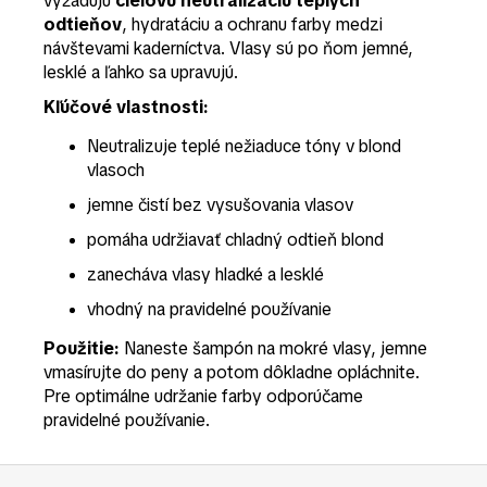
vyžadujú
cieľovú neutralizáciu teplých
odtieňov
, hydratáciu a ochranu farby medzi
návštevami kaderníctva. Vlasy sú po ňom jemné,
lesklé a ľahko sa upravujú.
Kľúčové vlastnosti:
Neutralizuje teplé nežiaduce tóny v blond
vlasoch
jemne čistí bez vysušovania vlasov
pomáha udržiavať chladný odtieň blond
zanecháva vlasy hladké a lesklé
vhodný na pravidelné používanie
Použitie:
Naneste šampón na mokré vlasy, jemne
vmasírujte do peny a potom dôkladne opláchnite.
Pre optimálne udržanie farby odporúčame
pravidelné používanie.
Z