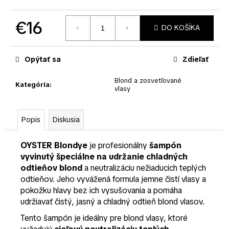
č
a
m
€16
DO KOŠÍKA
e
Jednotková
cena:
Opýtať sa
Zdieľať
Blond a zosvetľované
Kategória
:
vlasy
Popis
Diskusia
OYSTER Blondye
je profesionálny
šampón
vyvinutý špeciálne na udržanie chladných
odtieňov blond
a neutralizáciu nežiaducich teplých
odtieňov. Jeho vyvážená formula jemne čistí vlasy a
pokožku hlavy bez ich vysušovania a pomáha
udržiavať čistý, jasný a chladný odtieň blond vlasov.
Tento šampón je ideálny pre blond vlasy, ktoré