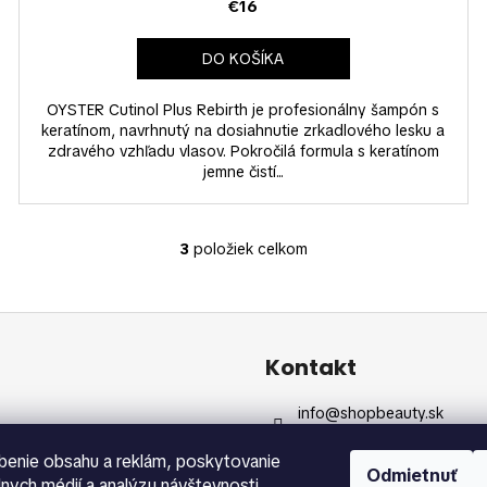
€16
DO KOŠÍKA
OYSTER Cutinol Plus Rebirth je profesionálny šampón s
keratínom, navrhnutý na dosiahnutie zrkadlového lesku a
zdravého vzhľadu vlasov. Pokročilá formula s keratínom
jemne čistí...
3
položiek celkom
O
v
l
á
d
Kontakt
a
c
info
@
shopbeauty.sk
i
+420 775 371 692
e
benie obsahu a reklám, poskytovanie
p
Odmietnuť
álnych médií a analýzu návštevnosti