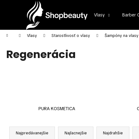
K
Prejsť
na
o
obsah
Vlasy
Barber 
Späť
Späť
š
do
do
í
k
obchodu
obchodu
Domov
Vlasy
Starostlivosť o vlasy
Šampóny na vlasy
Regenerácia
PURA KOSMETICA
R
a
Najpredávanejšie
Najlacnejšie
Najdrahšie