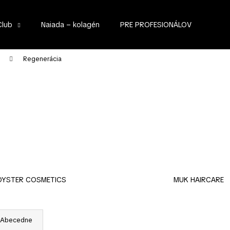
Club
Naiada – kolagén
PRE PROFESIONÁLOV
Čo potrebujete nájsť?
Regenerácia
HĽADAŤ
Odporúčame
OYSTER COSMETICS
MUK HAIRCARE
Abecedne