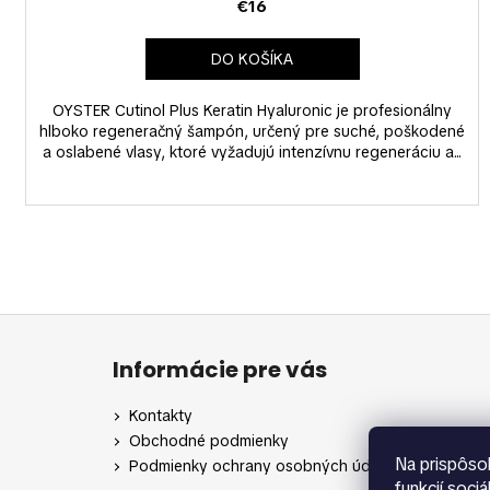
€16
DO KOŠÍKA
OYSTER Cutinol Plus Keratin Hyaluronic je profesionálny
hlboko regeneračný šampón, určený pre suché, poškodené
a oslabené vlasy, ktoré vyžadujú intenzívnu regeneráciu a...
Z
á
Informácie pre vás
p
ä
Kontakty
t
Obchodné podmienky
i
Na prispôso
Podmienky ochrany osobných údajov
funkcií soci