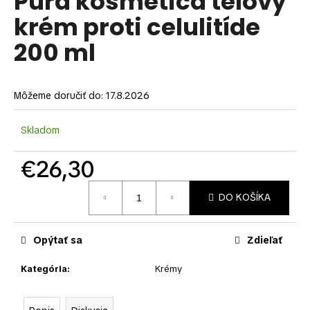
Pura kosmetica telový
je
á
krém proti celulitíde
0,0
z
j
200 ml
5
s
hviezdičiek.
ť
?
Môžeme doručiť do:
17.8.2026
Skladom
HĽADAŤ
€26,30
Jednotková
DO KOŠÍKA
cena:
O
d
Opýtať sa
Zdieľať
p
o
Kategória
:
Krémy
r
ú