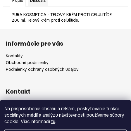
č
Popis
Diskusia
a
m
PURA KOSMETICA - TELOVÝ KRÉM PROTI CELULITÍDE
e
200 ml. Telový krém proti celulitíde.
Z
á
Informácie pre vás
p
ä
Kontakty
t
Obchodné podmienky
i
Podmienky ochrany osobných údajov
e
Kontakt
info
@
shopbeauty.sk
Na prispôsobenie obsahu a reklám, poskytovanie funkcií
+420 775 371 692
sociálnych médií a analýzu návštevnosti používame súbory
cookie. Viac informácií
tu
.