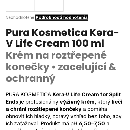
á
j
Priemerné
Neohodnotené
Podrobnosti hodnotenia
s
hodnotenie
ť
produktu
Pura Kosmetica Kera-
je
?
V Life Cream 100 ml
0,0
z
5
Krém na roztřepené
hviezdičiek.
konečky • zacelující &
HĽADAŤ
ochranný
O
PURA KOSMETICA
Kera-V Life Cream for Split
d
Ends
je profesionálny
výživný krém
, ktorý
lieči
p
a chráni rozštiepené končeky
a pomáha
o
obnoviť ich hladký, zdravý vzhľad bez toho, aby
r
ich zaťažoval. Produkt má pH
6,50–7,50
a
ú