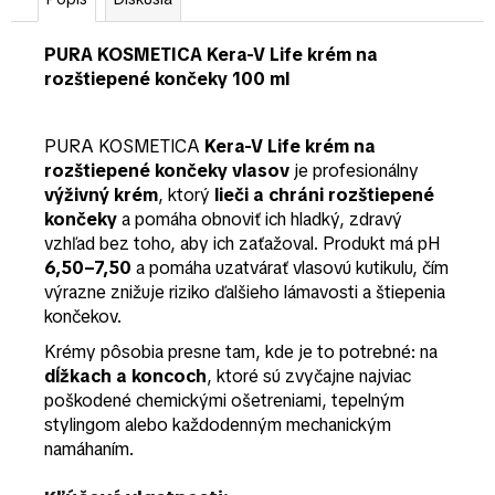
PURA KOSMETICA Kera-V Life krém na
rozštiepené končeky 100 ml
PURA KOSMETICA
Kera-V Life krém na
rozštiepené končeky vlasov
je profesionálny
výživný krém
, ktorý
lieči a chráni rozštiepené
končeky
a pomáha obnoviť ich hladký, zdravý
vzhľad bez toho, aby ich zaťažoval. Produkt má pH
6,50–7,50
a pomáha uzatvárať vlasovú kutikulu, čím
výrazne znižuje riziko ďalšieho lámavosti a štiepenia
končekov.
Krémy pôsobia presne tam, kde je to potrebné: na
dĺžkach a koncoch
, ktoré sú zvyčajne najviac
poškodené chemickými ošetreniami, tepelným
stylingom alebo každodenným mechanickým
namáhaním.