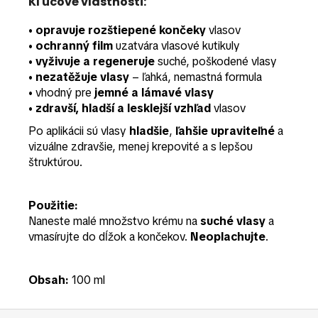
Kľúčové vlastnosti:
•
opravuje rozštiepené končeky
vlasov
•
ochranný film
uzatvára vlasové kutikuly
•
vyživuje a regeneruje
suché, poškodené vlasy
•
nezatěžuje vlasy
– ľahká, nemastná formula
• vhodný pre
jemné a lámavé vlasy
•
zdravší, hladší a lesklejší vzhľad
vlasov
Po aplikácii sú vlasy
hladšie
,
ľahšie upraviteľné
a
vizuálne zdravšie, menej krepovité a s lepšou
štruktúrou.
Použitie:
Naneste malé množstvo krému na
suché vlasy
a
vmasírujte do dĺžok a končekov.
Neoplachujte
.
Obsah:
100 ml
Z