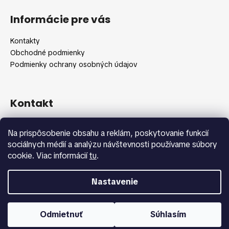
á
Informácie pre vás
p
ä
Kontakty
t
Obchodné podmienky
i
Podmienky ochrany osobných údajov
e
Kontakt
info
@
shopbeauty.sk
Na prispôsobenie obsahu a reklám, poskytovanie funkcií
+420 775 371 692
sociálnych médií a analýzu návštevnosti používame súbory
cookie. Viac informácií
tu
.
Nastavenie
Vytvoril Shoptet
Copyright 2026
Shopbeauty.sk
. Všetky práva vyhradené.
Odmietnuť
Súhlasím
Upraviť nastavenie cookies