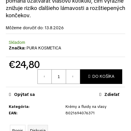
č
pomáha uzatvárať vlasovú kutikulu, čím výrazne
a
znižuje riziko ďalšieho lámavosti a rozštiepených
m
končekov.
e
Môžeme doručiť do:
13.8.2026
Skladom
Značka:
PURA KOSMETICA
€24,80
Jednotková
DO KOŠÍKA
cena:
Opýtať sa
Zdieľať
Kategória
:
Krémy a fluidy na vlasy
EAN
:
8021694076371
Popis
Diskusia