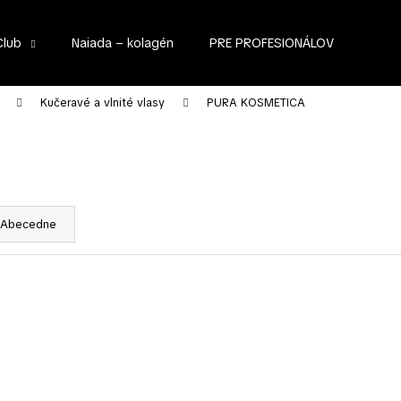
Club
Naiada – kolagén
PRE PROFESIONÁLOV
Čo potrebujete nájsť?
Kučeravé a vlnité vlasy
PURA KOSMETICA
HĽADAŤ
Abecedne
Odporúčame