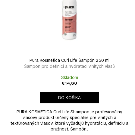
o
r
d
o
u
d
k
u
t
k
o
t
v
o
v
Pura Kosmetica Curl Life Šampón 250 ml
Šampon pro definici a hydrataci vlnitých vlasů
Skladom
€14,80
DO KOŠÍKA
PURA KOSMETICA Curl Life Shampoo je profesionálny
vlasový produkt určený špeciálne pre vlnitých a
textúrovaných vlasov, ktoré vyžadujú hydratáciu, definíciu a
pružnosť. Šampón...