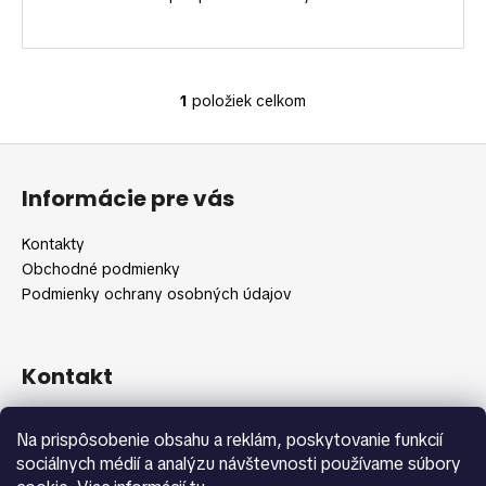
č
a
m
e
1
položiek celkom
O
v
Z
l
á
á
Informácie pre vás
d
p
a
ä
Kontakty
c
t
Obchodné podmienky
i
i
Podmienky ochrany osobných údajov
e
e
p
r
v
Kontakt
k
y
info
@
shopbeauty.sk
Na prispôsobenie obsahu a reklám, poskytovanie funkcií
v
+420 775 371 692
sociálnych médií a analýzu návštevnosti používame súbory
ý