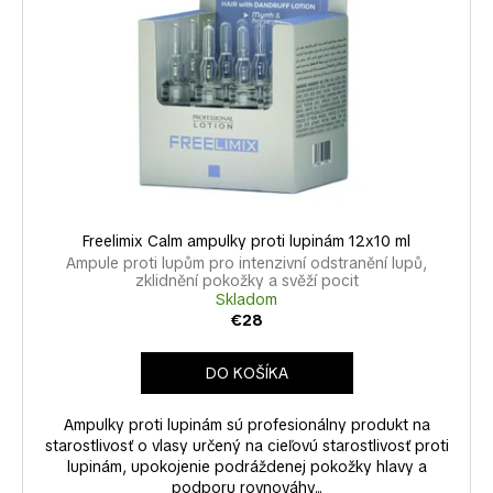
s
r
á
p
o
j
r
d
s
o
u
ť
d
k
?
u
t
k
o
t
v
o
Freelimix Calm ampulky proti lupinám 12x10 ml
HĽADAŤ
v
Ampule proti lupům pro intenzivní odstranění lupů,
zklidnění pokožky a svěží pocit
Skladom
€28
O
d
DO KOŠÍKA
p
o
Ampulky proti lupinám sú profesionálny produkt na
r
starostlivosť o vlasy určený na cieľovú starostlivosť proti
lupinám, upokojenie podráždenej pokožky hlavy a
ú
podporu rovnováhy...