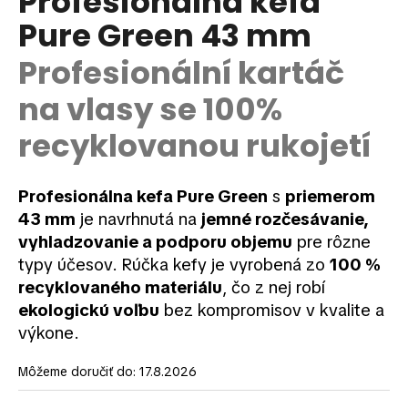
Profesionálna kefa
je
á
Pure Green 43 mm
0,0
z
j
5
Profesionální kartáč
s
hviezdičiek.
ť
na vlasy se 100%
?
recyklovanou rukojetí
Profesionálna kefa Pure Green
s
priemerom
HĽADAŤ
43 mm
je navrhnutá na
jemné rozčesávanie,
vyhladzovanie a podporu objemu
pre rôzne
typy účesov. Rúčka kefy je vyrobená zo
100 %
recyklovaného materiálu
, čo z nej robí
O
d
ekologickú voľbu
bez kompromisov v kvalite a
p
výkone.
o
r
Môžeme doručiť do:
17.8.2026
ú