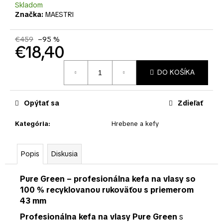
č
Skladom
a
Značka:
MAESTRI
m
e
€459
–95 %
€18,40
Jednotková
DO KOŠÍKA
cena:
Opýtať sa
Zdieľať
Kategória
:
Hrebene a kefy
Popis
Diskusia
Pure Green – profesionálna kefa na vlasy so
100 % recyklovanou rukoväťou s priemerom
43 mm
Profesionálna kefa na vlasy Pure Green
s