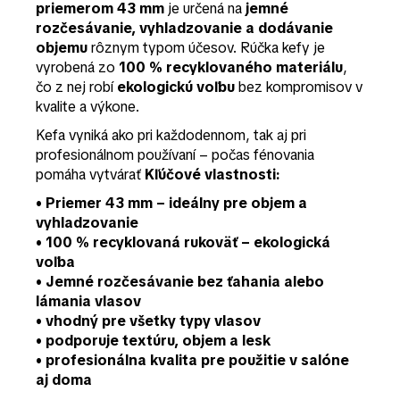
priemerom 43 mm
je určená na
jemné
rozčesávanie, vyhladzovanie a dodávanie
objemu
rôznym typom účesov. Rúčka kefy je
vyrobená zo
100 % recyklovaného materiálu
,
čo z nej robí
ekologickú voľbu
bez kompromisov v
kvalite a výkone.
Kefa vyniká ako pri každodennom, tak aj pri
profesionálnom používaní – počas fénovania
pomáha vytvárať
Kľúčové vlastnosti:
•
Priemer 43 mm
– ideálny pre objem a
vyhladzovanie
•
100 % recyklovaná rukoväť
– ekologická
voľba
•
Jemné rozčesávanie
bez ťahania alebo
lámania vlasov
• vhodný pre
všetky typy vlasov
• podporuje
textúru, objem a lesk
• profesionálna kvalita pre použitie v salóne
aj doma