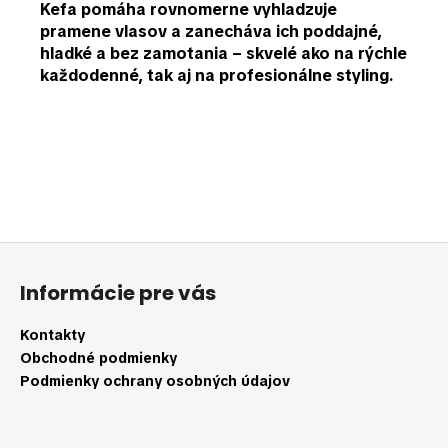
Kefa pomáha
rovnomerne vyhladzuje
pramene vlasov
a zanecháva ich
poddajné,
hladké a bez zamotania
– skvelé ako na rýchle
každodenné, tak aj na profesionálne styling.
Buďte prvý, kto napíše príspevok k tejto položke.
PRIDAŤ KOMENTÁR
Z
á
Informácie pre vás
p
ä
Kontakty
t
Obchodné podmienky
i
Podmienky ochrany osobných údajov
e