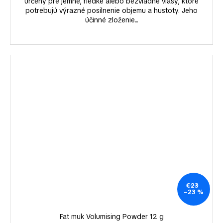
určený pre jemné, riedke alebo bezvládne vlasy, ktoré
potrebujú výrazné posilnenie objemu a hustoty. Jeho
účinné zloženie...
€23
–23 %
Fat muk Volumising Powder 12 g