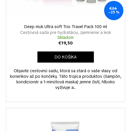
k
u
á
t
k
€26
–25 %
j
o
t
s
v
o
Deep muk Ultra soft Trio Travel Pack 100 ml
ť
v
Cestovná sada pre hydratáciu, zjemnenie a lesk
?
Skladom
€19,50
DO KOŠÍKA
HĽADAŤ
Objavte cestovnú sadu, ktorá sa stará o vaše vlasy od
korienkov až po končeky. Táto trojica produktov (šampón,
kondicionér a 1-minútová maska) jemne čistí, hlboko
vyživuje a...
O
d
p
o
r
ú