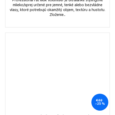
Professional Fat Muk Volumiser je ultraľahké stylingové
mlieko/sprej určené pre jemné, tenké alebo bezvládne
vlasy, ktoré potrebujú okamžitý objem, textúru a hustotu.
Zloženie...
€22
–25 %