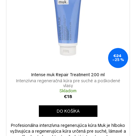
č
a
m
e
€24
–25 %
Intense muk Repair Treatment 200 ml
Intenzívna regeneračná kúra pre suché a poškodené
vlasy
Skladom
€18
DO KOŠÍKA
Profesionálna intenzívna regenerujúca kúra Muk je hlboko
vyživujúca a regenerujúca kúra určená pre suché, lámavé a