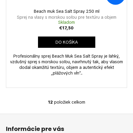
Beach muk Sea Salt Spray 250 ml
Sprej na vlasy s morskou soľou pre textúru a objem
Skladom
€17,50
DO KOŠÍKA
Profesionálny sprej Beach Muk Sea Salt Spray je ľahký,
vzdušný sprej s morskou soľou, navrhnutý tak, aby vlasom
dodal okamžitú textúru, objem a autentický efekt
„plážových vĺn“...
12
položiek celkom
O
v
Z
l
á
á
Informácie pre vás
d
p