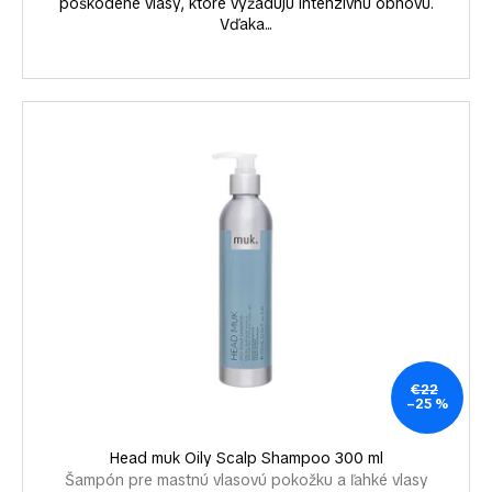
poškodené vlasy, ktoré vyžadujú intenzívnu obnovu.
Vďaka...
€22
–25 %
Head muk Oily Scalp Shampoo 300 ml
Šampón pre mastnú vlasovú pokožku a ľahké vlasy