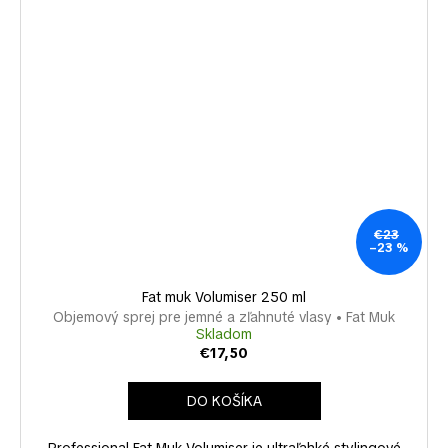
€23
–23 %
Fat muk Volumiser 250 ml
Objemový sprej pre jemné a zľahnuté vlasy • Fat Muk
Skladom
€17,50
DO KOŠÍKA