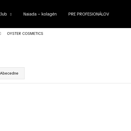
Club
Naiada – kolagén
PRE PROFESIONÁLOV
Čo potrebujete nájsť?
OYSTER COSMETICS
HĽADAŤ
Abecedne
Odporúčame