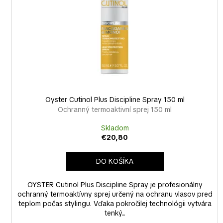
o
r
d
o
u
d
k
u
t
k
o
t
v
o
v
Oyster Cutinol Plus Discipline Spray 150 ml
Ochranný termoaktivní sprej 150 ml
Skladom
€20,80
DO KOŠÍKA
OYSTER Cutinol Plus Discipline Spray je profesionálny
ochranný termoaktívny sprej určený na ochranu vlasov pred
teplom počas stylingu. Vďaka pokročilej technológii vytvára
tenký...