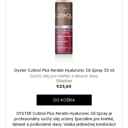
č
a
m
e
Oyster Cutinol Plus Keratin Hyaluronic Oil Spray 55 ml
Suchý olej pro křehké a lámavé vlasy
Skladom
€23,60
DO KOŠÍKA
OYSTER Cutinol Plus Keratin Hyaluronic Oil Spray je
profesionálny suchý olej určený špeciálne pre krehké,
lámavé a poškodené vlasy. Vďaka jedinečnej kombinácii