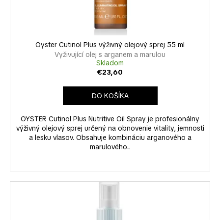
k
u
á
t
k
j
o
t
s
v
o
Oyster Cutinol Plus výživný olejový sprej 55 ml
ť
v
Vyživující olej s arganem a marulou
?
Skladom
€23,60
DO KOŠÍKA
HĽADAŤ
OYSTER Cutinol Plus Nutritive Oil Spray je profesionálny
výživný olejový sprej určený na obnovenie vitality, jemnosti
a lesku vlasov. Obsahuje kombináciu arganového a
marulového...
O
d
p
o
r
ú