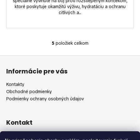
špeciálne vyvinuté na boj proti rozštiepeným končekom,
ktoré poskytuje okamžitú výživu, hydratáciu a ochranu
citlivých a...
5
položiek celkom
O
v
Z
l
á
á
Informácie pre vás
d
p
a
ä
Kontakty
c
t
Obchodné podmienky
i
i
Podmienky ochrany osobných údajov
e
e
p
r
v
Kontakt
k
y
info
@
shopbeauty.sk