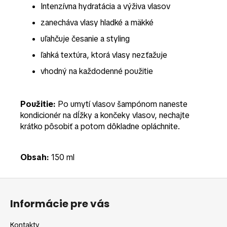
Intenzívna hydratácia a výživa vlasov
zanecháva vlasy hladké a mäkké
uľahčuje česanie a styling
ľahká textúra, ktorá vlasy nezťažuje
vhodný na každodenné použitie
Použitie:
Po umytí vlasov šampónom naneste
kondicionér na dĺžky a končeky vlasov, nechajte
krátko pôsobiť a potom dôkladne opláchnite.
Obsah:
150 ml
Z
á
Informácie pre vás
p
ä
Kontakty