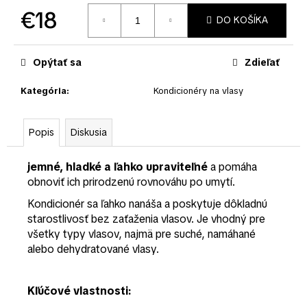
č
€18
a
DO KOŠÍKA
m
Jednotková
e
cena:
Opýtať sa
Zdieľať
Kategória
:
Kondicionéry na vlasy
Popis
Diskusia
jemné, hladké a ľahko upraviteľné
a pomáha
obnoviť ich prirodzenú rovnováhu po umytí.
Kondicionér sa ľahko nanáša a poskytuje dôkladnú
starostlivosť bez zaťaženia vlasov. Je vhodný pre
všetky typy vlasov, najmä pre suché, namáhané
alebo dehydratované vlasy.
Kľúčové vlastnosti: