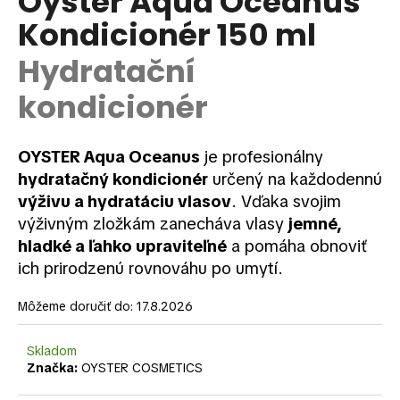
Oyster Aqua Oceanus
je
á
Kondicionér 150 ml
0,0
z
j
5
Hydratační
s
hviezdičiek.
ť
kondicionér
?
OYSTER Aqua Oceanus
je profesionálny
hydratačný kondicionér
určený na každodennú
výživu a hydratáciu vlasov
. Vďaka svojim
HĽADAŤ
výživným zložkám zanecháva vlasy
jemné,
hladké a ľahko upraviteľné
a pomáha obnoviť
ich prirodzenú rovnováhu po umytí.
O
d
Môžeme doručiť do:
17.8.2026
p
o
Skladom
r
Značka:
OYSTER COSMETICS
ú