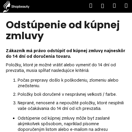
K
Prejsť
Hľadať
Nákup
M
Prihláseni
na
o
obsah
Späť
Späť
košík
š
Odstúpenie od kúpnej
í
Č
zmluvy
k
o
p
Zákazník má právo odstúpiť od kúpnej zmluvy najneskôr
o
do 14 dní od doručenia tovaru.
t
Položky, ktoré je možné vrátiť alebo vymeniť do 14 dní od
r
prevzatia, musia spĺňať nasledujúce kritériá:
e
Počas prepravy došlo k poškodeniu, zlomeniu alebo
b
znečisteniu.
u
Položky boli doručené v nesprávnej veľkosti / farbe.
j
Neprané, nenosené a nepoužité položky, ktoré nesplnili
e
vaše očakávania do 14 dní od ich prevzatia.
t
Odstúpenie od kúpnej zmluvy môže byť zaslané
e
akýmkoľvek spôsobom, napríklad písomne
doporučeným listom alebo e-mailom na adresu
n