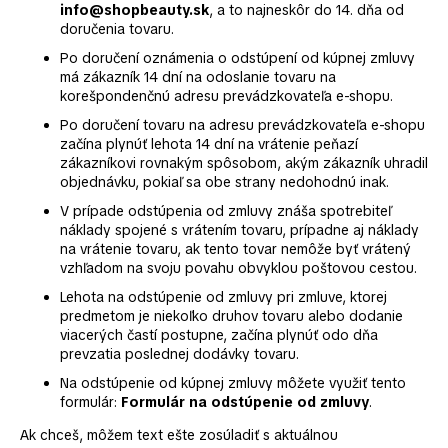
info@shopbeauty.sk
, a to najneskôr do 14. dňa od
á
doručenia tovaru.
j
Po doručení oznámenia o odstúpení od kúpnej zmluvy
s
má zákazník 14 dní na odoslanie tovaru na
korešpondenčnú adresu prevádzkovateľa e-shopu.
ť
?
Po doručení tovaru na adresu prevádzkovateľa e-shopu
začína plynúť lehota 14 dní na vrátenie peňazí
zákazníkovi rovnakým spôsobom, akým zákazník uhradil
objednávku, pokiaľ sa obe strany nedohodnú inak.
V prípade odstúpenia od zmluvy znáša spotrebiteľ
náklady spojené s vrátením tovaru, prípadne aj náklady
HĽADAŤ
na vrátenie tovaru, ak tento tovar nemôže byť vrátený
vzhľadom na svoju povahu obvyklou poštovou cestou.
Lehota na odstúpenie od zmluvy pri zmluve, ktorej
O
predmetom je niekoľko druhov tovaru alebo dodanie
viacerých častí postupne, začína plynúť odo dňa
d
prevzatia poslednej dodávky tovaru.
p
o
Na odstúpenie od kúpnej zmluvy môžete využiť tento
formulár:
Formulár na odstúpenie od zmluvy
.
r
ú
Ak chceš, môžem text ešte zosúladiť s aktuálnou