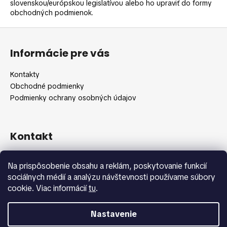
č
slovenskou/európskou legislatívou alebo ho upraviť do formy
a
obchodných podmienok.
m
Z
e
á
Informácie pre vás
p
ä
Kontakty
t
Obchodné podmienky
i
Podmienky ochrany osobných údajov
e
Kontakt
info
@
shopbeauty.sk
Na prispôsobenie obsahu a reklám, poskytovanie funkcií
+420 775 371 692
sociálnych médií a analýzu návštevnosti používame súbory
cookie. Viac informácií
tu
.
Nastavenie
Vytvoril Shoptet