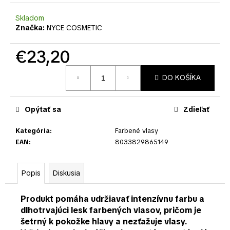
č
a
Skladom
m
Značka:
NYCE COSMETIC
e
€23,20
Jednotková
DO KOŠÍKA
cena:
Opýtať sa
Zdieľať
Kategória
:
Farbené vlasy
EAN
:
8033829865149
Popis
Diskusia
Produkt pomáha udržiavať
intenzívnu farbu a
dlhotrvajúci lesk farbených vlasov
, pričom je
šetrný k pokožke hlavy a nezťažuje vlasy.