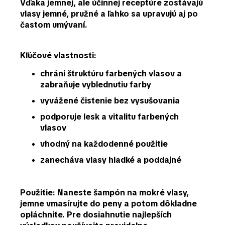
Vďaka jemnej, ale účinnej receptúre zostávajú
vlasy
jemné, pružné a ľahko sa upravujú
aj po
častom umývaní.
Kľúčové vlastnosti:
chráni štruktúru farbených vlasov a
zabraňuje vyblednutiu farby
vyvážené čistenie bez vysušovania
podporuje lesk a vitalitu farbených
vlasov
vhodný na každodenné použitie
zanecháva vlasy hladké a poddajné
Použitie:
Naneste šampón na mokré vlasy,
jemne vmasírujte do peny a potom dôkladne
opláchnite. Pre dosiahnutie najlepších