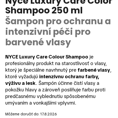
Nyce Luxury Care Color
je
á
Shampoo 250 ml
0,0
z
j
5
Šampon pro ochranu a
s
hviezdičiek.
ť
intenzivní péči pro
?
barvené vlasy
NYCE Luxury Care Colour Shampoo
je
HĽADAŤ
profesionálny produkt na starostlivosť o vlasy,
ktorý je špeciálne navrhnutý pre
farbené vlasy
,
ktoré vyžadujú
intenzívnu ochranu farby,
výživu a lesk
. Šampón účinne čistí vlasy a
O
d
pokožku hlavy a zároveň posilňuje farbu proti
p
predčasnému vyblednutiu spôsobenému
o
umývaním a vonkajšími vplyvmi.
r
ú
Môžeme doručiť do:
17.8.2026