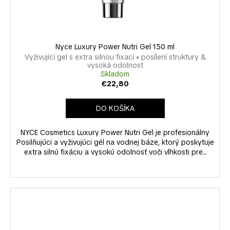
k
u
á
t
k
j
o
t
s
v
o
Nyce Luxury Power Nutri Gel 150 ml
ť
v
Vyživující gel s extra silnou fixací • posílení struktury &
?
vysoká odolnost
Skladom
€22,80
DO KOŠÍKA
HĽADAŤ
NYCE Cosmetics Luxury Power Nutri Gel je profesionálny
Posilňujúci a vyživujúci gél na vodnej báze, ktorý poskytuje
extra silnú fixáciu a vysokú odolnosť voči vlhkosti pre...
O
d
p
o
r
ú