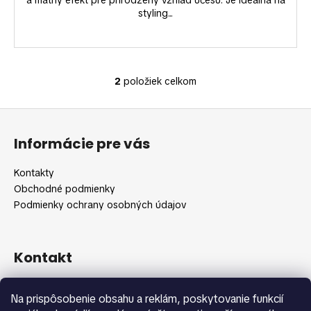
a matný efekt pre prirodzený vzhľad účesu. Je ideálna na
styling...
2
položiek celkom
O
v
Z
l
á
á
Informácie pre vás
d
p
a
ä
Kontakty
c
t
Obchodné podmienky
i
i
Podmienky ochrany osobných údajov
e
e
p
r
v
Kontakt
k
y
info
@
shopbeauty.sk
Na prispôsobenie obsahu a reklám, poskytovanie funkcií
v
+420 775 371 692