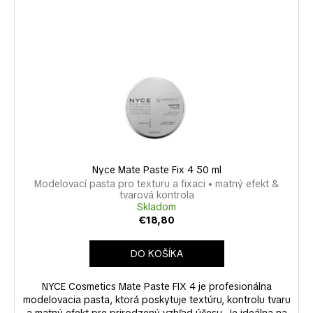
č
a
m
e
Nyce Mate Paste Fix 4 50 ml
Modelovací pasta pro texturu a fixaci • matný efekt &
tvarová kontrola
Skladom
€18,80
DO KOŠÍKA
NYCE Cosmetics Mate Paste FIX 4 je profesionálna
modelovacia pasta, ktorá poskytuje textúru, kontrolu tvaru