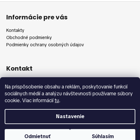
č
Z
l
a
á
á
m
Informácie pre vás
d
p
e
a
ä
Kontakty
c
t
Obchodné podmienky
i
i
Podmienky ochrany osobných údajov
e
e
p
r
v
Kontakt
k
y
info
@
shopbeauty.sk
Na prispôsobenie obsahu a reklám, poskytovanie funkcií
v
+420 775 371 692
sociálnych médií a analýzu návštevnosti používame súbory
ý
cookie. Viac informácií
tu
.
p
i
s
Nastavenie
u
Vytvoril Shoptet
Copyright 2026
Shopbeauty.sk
. Všetky práva vyhradené.
Odmietnuť
Súhlasím
Upraviť nastavenie cookies