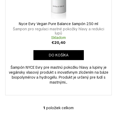
k
u
á
t
k
j
o
t
s
v
o
Nyce Evry Vegan Pure Balance šampón 250 ml
ť
v
Šampon pro regulaci mastné pokožky hlavy a redukci
?
lupů
Skladom
€20,40
DO KOŠÍKA
HĽADAŤ
Šampón NYCE Evry pre mastnú pokožku hlavy a lupiny je
vegánsky vlasový produkt s inovatívnym zložením na báze
biopolymérov a hydrogélu. Produkt je určený pre ľudí s
O
mastnými...
d
p
o
r
1
položiek celkom
O
ú
v