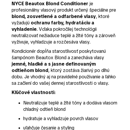
NYCE Beautox Blond Conditioner
je
profesionálny vlasový produkt určený špeciálne pre
blond, zosvetlené a odfarbené vlasy
, ktoré
vyžadujú
ochranu farby, hydratáciu a
vyhladenie
. Vďaka pokročilej technológii
neutralizovať nežiaduce teplé a žlté tóny a zároveň
vyživuje, vyhladzuje a rozčesáva vlasy.
Kondicionér dopĺňa starostlivosť poskytovanú
šampónom Beautox Blond
a zanecháva vlasy
jemné, hladké a s jasne definovaným
odtieňom blond
, ktorý zostáva žiarivý po dlhú
dobu. Je vhodný aj na pravidelné používanie a ľahko
sa začlení do vašej dennej starostlivosti o vlasy.
Kľúčové vlastnosti:
Neutralizuje teplé a žlté tóny a dodáva vlasom
chladný odtieň blond
hydratuje a vyhladzuje povrch vlasov
uľahčuje česanie a styling