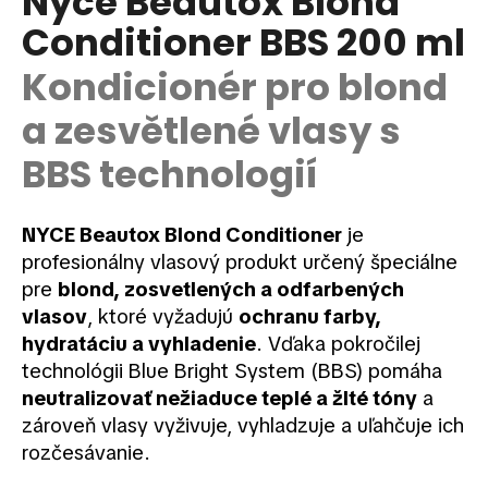
Nyce Beautox Blond
je
á
Conditioner BBS 200 ml
0,0
z
j
5
Kondicionér pro blond
s
hviezdičiek.
ť
a zesvětlené vlasy s
?
BBS technologií
NYCE Beautox Blond Conditioner
je
HĽADAŤ
profesionálny vlasový produkt určený špeciálne
pre
blond, zosvetlených a odfarbených
vlasov
, ktoré vyžadujú
ochranu farby,
hydratáciu a vyhladenie
. Vďaka pokročilej
O
d
technológii
Blue Bright System (BBS) pomáha
p
neutralizovať nežiaduce teplé a žlté tóny
a
o
zároveň vlasy vyživuje, vyhladzuje a uľahčuje ich
r
rozčesávanie.
ú