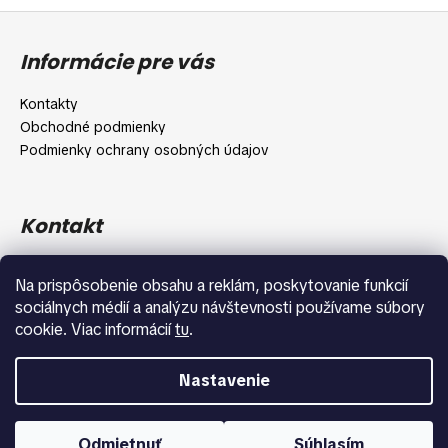
Z
á
Informácie pre vás
p
ä
Kontakty
t
Obchodné podmienky
i
Podmienky ochrany osobných údajov
e
Kontakt
info
@
shopbeauty.sk
Na prispôsobenie obsahu a reklám, poskytovanie funkcií
+420 775 371 692
sociálnych médií a analýzu návštevnosti používame súbory
cookie. Viac informácií
tu
.
Nastavenie
Vytvoril Shoptet
Copyright 2026
Shopbeauty.sk
. Všetky práva vyhradené.
Odmietnuť
Súhlasím
Upraviť nastavenie cookies