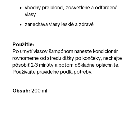
vhodný pre blond, zosvetlené a odfarbené
vlasy
zanecháva vlasy lesklé a zdravé
Použitie:
Po umytí vlasov šampónom naneste kondicionér
rovnomerne od stredu dĺžky po končeky, nechajte
pôsobiť 2-3 minúty a potom dôkladne opláchnite.
Používajte pravidelne podľa potreby.
Obsah:
200 ml
Buďte prvý, kto napíše príspevok k tejto položke.
PRIDAŤ KOMENTÁR