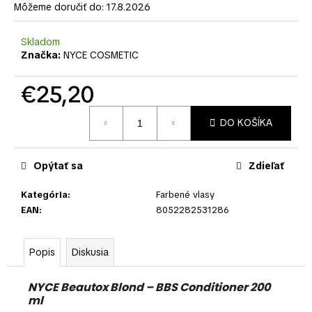
č
Môžeme doručiť do:
17.8.2026
a
m
Skladom
e
Značka:
NYCE COSMETIC
€25,20
Jednotková
DO KOŠÍKA
cena:
Opýtať sa
Zdieľať
Kategória
:
Farbené vlasy
EAN
:
8052282531286
Popis
Diskusia
NYCE Beautox Blond – BBS Conditioner 200
ml