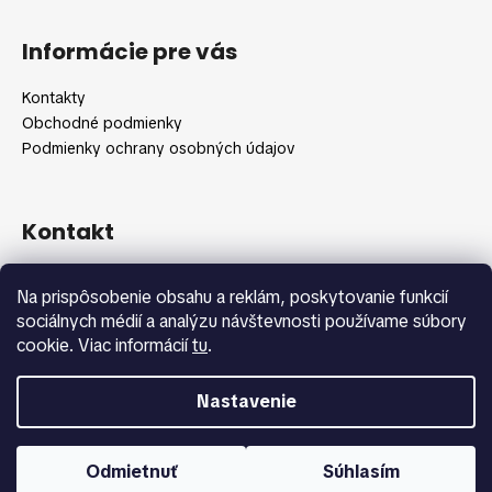
Z
á
Informácie pre vás
p
ä
Kontakty
t
Obchodné podmienky
i
Podmienky ochrany osobných údajov
e
Kontakt
info
@
shopbeauty.sk
Na prispôsobenie obsahu a reklám, poskytovanie funkcií
+420 775 371 692
sociálnych médií a analýzu návštevnosti používame súbory
cookie. Viac informácií
tu
.
Nastavenie
Vytvoril Shoptet
Copyright 2026
Shopbeauty.sk
. Všetky práva vyhradené.
Odmietnuť
Súhlasím
Upraviť nastavenie cookies