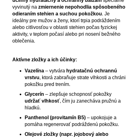
účinný hydratačný a ochranný balzam
špeciálne
vyvinutý na
zmiernenie nepohodlia spôsobeného
odieraním stehien a suchou pokožkou
. Je
ideálny pre mužov a ženy, ktorí trpia podráždením
alebo citlivosťou v oblasti stehien počas fyzickej
aktivity, v teplom počasí alebo pri nosení bežného
oblečenia.
Aktívne zložky a ich účinky:
Vazelína
– vytvára
hydratačnú ochrannú
vrstvu
, ktorá zabraňuje strate vlhkosti a chráni
pokožku pred trením.
Glycerín
– zlepšuje schopnosť pokožky
udržať vlhkosť
, čím ju zanecháva pružnú a
hladkú.
Panthenol (provitamín B5)
– upokojuje a
pomáha regenerovať podráždenú pokožku.
Olejové zložky (napr. jojobový alebo