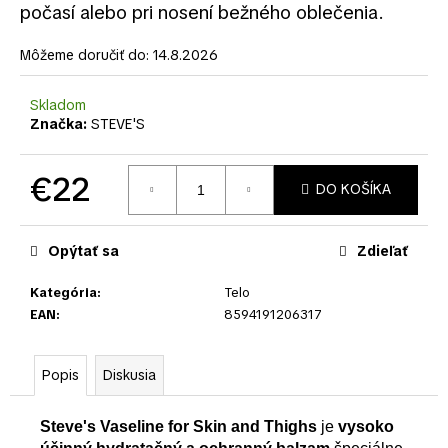
č
počasí alebo pri nosení bežného oblečenia.
a
m
Môžeme doručiť do:
14.8.2026
e
Skladom
Značka:
STEVE'S
€22
DO KOŠÍKA
Jednotková
cena:
Opýtať sa
Zdieľať
Kategória
:
Telo
EAN
:
8594191206317
Popis
Diskusia
Steve's Vaseline for Skin and Thighs
je
vysoko