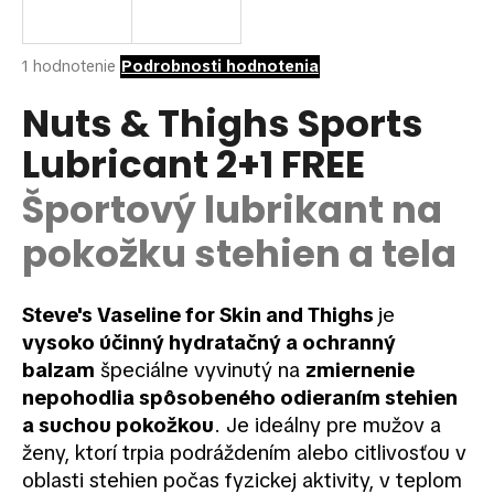
á
j
Priemerné
1 hodnotenie
Podrobnosti hodnotenia
s
hodnotenie
ť
produktu
Nuts & Thighs Sports
je
?
Lubricant 2+1 FREE
5,0
z
5
Športový lubrikant na
hviezdičiek.
pokožku stehien a tela
HĽADAŤ
Steve's Vaseline for Skin and Thighs
je
vysoko účinný hydratačný a ochranný
O
balzam
špeciálne vyvinutý na
zmiernenie
d
nepohodlia spôsobeného odieraním stehien
p
o
a suchou pokožkou
. Je ideálny pre mužov a
r
ženy, ktorí trpia podráždením alebo citlivosťou v
ú
oblasti stehien počas fyzickej aktivity, v teplom