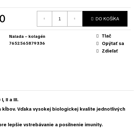
0
DO KOŠÍKA
Tlač
Naiada – kolagén
7652565879336
Opýtať sa
Zdieľať
I a III.
 kĺbov. Vďaka vysokej biologickej kvalite jednotlivých
 lepšie vstrebávanie a posilnenie imunity.