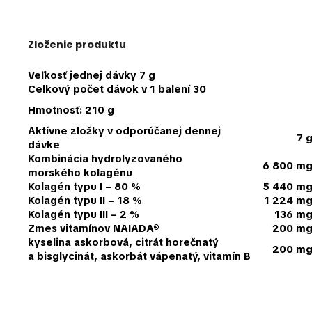
Zloženie produktu
Veľkosť jednej dávky
7 g
Celkový počet dávok v 1 balení 30
Hmotnosť:
210 g
Aktívne zložky v odporúčanej dennej
7 
dávke
Kombinácia hydrolyzovaného
6 800 m
morského kolagénu
Kolagén typu I – 80 %
5 440 m
Kolagén typu II – 18 %
1 224 m
Kolagén typu III – 2 %
136 m
Zmes vitamínov NAIADA®
200 m
kyselina askorbová, citrát horečnatý
200 m
a bisglycinát, askorbát vápenatý, vitamín B