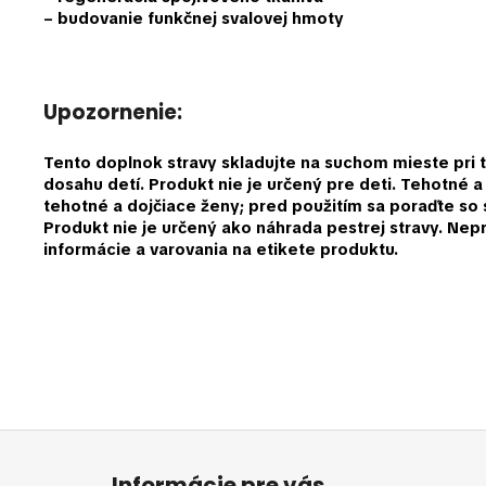
– budovanie funkčnej svalovej hmoty
Upozornenie:
Tento doplnok stravy skladujte na suchom mieste pri
dosahu detí. Produkt nie je určený pre deti. Tehotné 
tehotné a dojčiace ženy; pred použitím sa poraďte s
Produkt nie je určený ako náhrada pestrej stravy. Ne
informácie a varovania na etikete produktu.
Buďte prvý, kto napíše príspevok k tejto položke.
PRIDAŤ KOMENTÁR
Z
á
Informácie pre vás