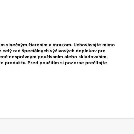
amym slnečným žiarením a mrazom. Uchovávajte mimo
je celý rad špeciálnych výživových doplnkov pre
obené nesprávnym používaním alebo skladovaním.
e produktu. Pred použitím si pozorne prečítajte