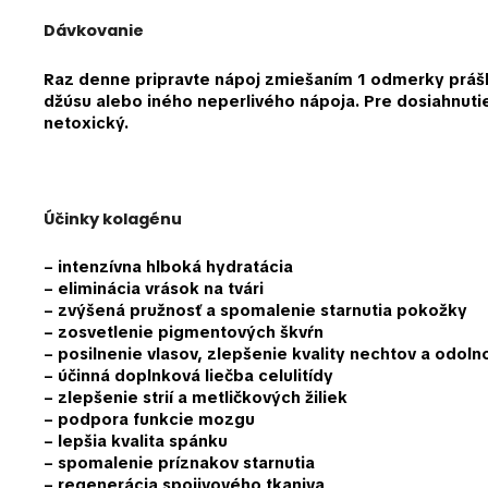
Dávkovanie
Raz denne
pripravte nápoj zmiešaním
1 odmerky práš
džúsu alebo iného neperlivého nápoja. Pre dosiahnut
netoxický.
Účinky kolagénu
– intenzívna hlboká hydratácia
– eliminácia vrások na tvári
– zvýšená pružnosť a spomalenie starnutia pokožky
– zosvetlenie pigmentových škvŕn
– posilnenie vlasov, zlepšenie kvality nechtov a odolno
– účinná doplnková liečba celulitídy
– zlepšenie strií a metličkových žiliek
– podpora funkcie mozgu
– lepšia kvalita spánku
– spomalenie príznakov starnutia
– regenerácia spojivového tkaniva