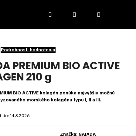
Hľadať
Prihlásenie
Nákupný
košík
Podrobnosti hodnotenia
A PREMIUM BIO ACTIVE
GEN 210 g
MIUM BIO ACTIVE kolagén ponúka najvyššiu možnú
lyzovaného morského kolagénu typu I, II a III.
 do:
14.8.2026
Značka:
NAIADA