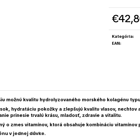
€42,8
Jednotková
cena:
Kategória
:
EAN
:
možnú kvalitu hydrolyzovaného morského kolagénu typu I, I
sok, hydratáciu pokožky a zlepšujú kvalitu vlasov, nechtov a
e prinesie trvalú krásu, mladosť, zdravie a vitalitu.
 o zmes vitamínov, ktorá obsahuje kombináciu vitamínov pre
nu v jednej dávke.