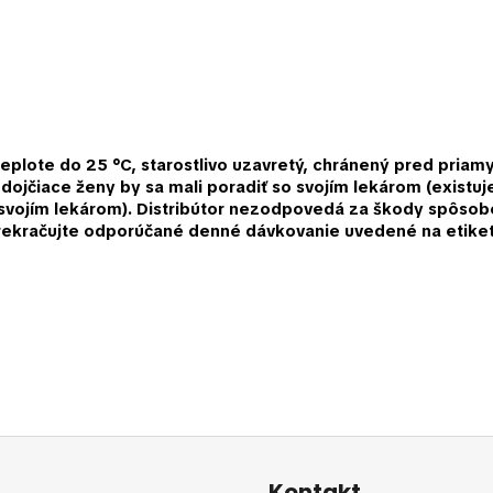
 teplote do 25 °C, starostlivo uzavretý, chránený pred pri
a dojčiace ženy by sa mali poradiť so svojím lekárom (existu
o svojím lekárom). Distribútor nezodpovedá za škody spôs
prekračujte odporúčané denné dávkovanie uvedené na etiket
Kontakt