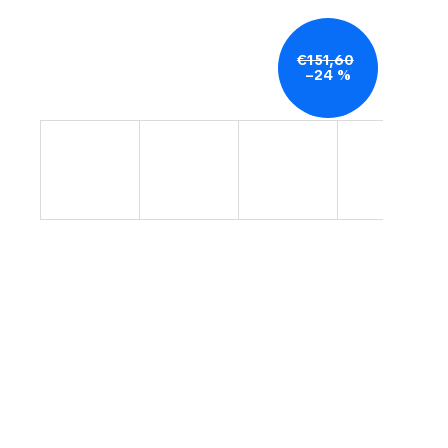
€151,60
–24 %