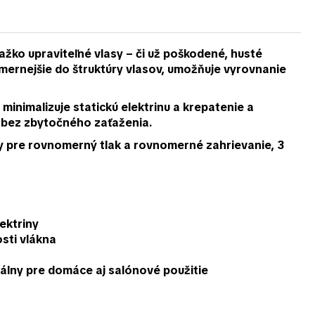
ažko upraviteľné vlasy – či už poškodené, husté
omernejšie do štruktúry vlasov, umožňuje
vyrovnanie
 minimalizuje statickú elektrinu a krepatenie a
bez zbytočného zaťaženia.
y
pre rovnomerný tlak a rovnomerné zahrievanie, 3
lektriny
sti vlákna
álny pre domáce aj salónové použitie