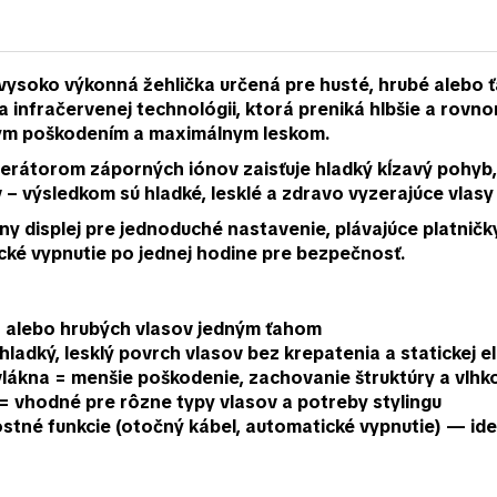
vysoko výkonná žehlička určená pre husté, hrubé alebo ť
 a
infračervenej technológii
, ktorá preniká hlbšie a rovn
nym poškodením a maximálnym leskom.
enerátorom záporných iónov
zaisťuje hladký kĺzavý pohyb,
v – výsledkom sú
hladké, lesklé a zdravo vyzerajúce vlasy
álny displej pre jednoduché nastavenie,
plávajúce platničk
ké vypnutie po jednej hodine pre bezpečnosť.
ch alebo hrubých vlasov jedným ťahom
hladký, lesklý povrch vlasov bez krepatenia a statickej e
lákna = menšie poškodenie, zachovanie štruktúry a vlhko
= vhodné pre rôzne typy vlasov a potreby stylingu
stné funkcie (otočný kábel, automatické vypnutie) — ide