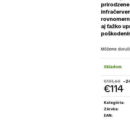
prirodzene
infračerven
rovnomerne
aj ťažko up
poškodení
Môžeme doručiť
Skladom
€151,60
–2
€114
Jednotková
cena:
Kategória
:
Záruka
:
EAN
: