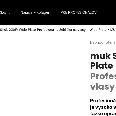
Club
Naiada – kolagén
PRE PROFESIONÁLOV
Čo potrebujete nájsť?
 Stick 230IR Wide Plate
Profesionálna žehlička na vlasy – Wide Plate • MU
Priemerné
Neohodnotené
hodnotenie
HĽADAŤ
produktu
muk S
je
Plate
0,0
z
Odporúčame
5
Profe
hviezdičiek.
vlasy
Profesioná
je vysoko 
ťažko uprav