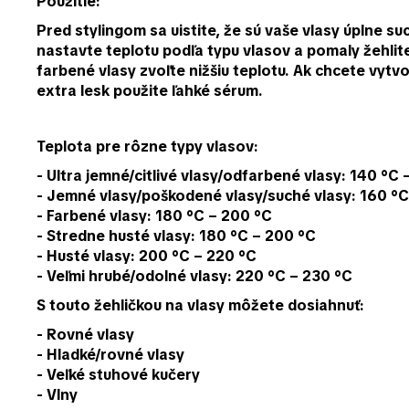
Použitie:
Pred stylingom sa uistite, že sú vaše vlasy úplne 
nastavte teplotu podľa typu vlasov a pomaly žehlit
farbené vlasy zvoľte nižšiu teplotu. Ak chcete vytvo
extra lesk použite ľahké sérum.
Teplota pre rôzne typy vlasov:
- Ultra jemné/citlivé vlasy/odfarbené vlasy: 140 °C 
- Jemné vlasy/poškodené vlasy/suché vlasy: 160 °C
- Farbené vlasy: 180 °C – 200 °C
- Stredne husté vlasy: 180 °C – 200 °C
- Husté vlasy: 200 °C – 220 °C
- Veľmi hrubé/odolné vlasy: 220 °C – 230 °C
S touto žehličkou na vlasy môžete dosiahnuť:
- Rovné vlasy
- Hladké/rovné vlasy
- Veľké stuhové kučery
- Vlny