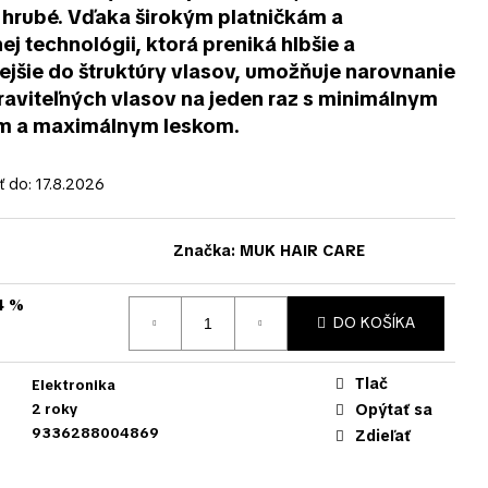
 hrubé. Vďaka širokým platničkám a
ej technológii, ktorá preniká hlbšie a
jšie do štruktúry vlasov, umožňuje narovnanie
raviteľných vlasov na jeden raz s minimálnym
m a maximálnym leskom.
 do:
17.8.2026
Značka:
MUK HAIR CARE
4 %
DO KOŠÍKA
Tlač
Elektronika
2 roky
Opýtať sa
9336288004869
Zdieľať