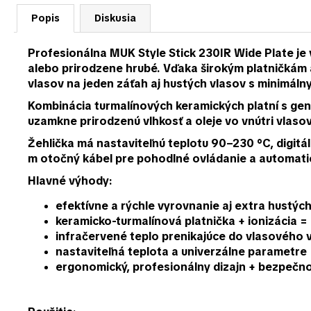
Popis
Diskusia
Profesionálna
MUK Style Stick 230IR Wide Plate
je 
alebo prirodzene hrubé. Vďaka širokým platničkám
vlasov na jeden záťah
aj hustých vlasov s minimál
Kombinácia
turmalínových keramických platní s g
uzamkne prirodzenú vlhkosť a oleje vo vnútri vlaso
Žehlička má
nastaviteľnú teplotu 90–230 °C
, digit
m otočný kábel pre pohodlné ovládanie a automatic
Hlavné výhody:
efektívne a rýchle vyrovnanie aj extra hustý
keramicko-turmalínová platnička + ionizácia = 
infračervené teplo prenikajúce do vlasového v
nastaviteľná teplota a univerzálne parametre 
ergonomický, profesionálny dizajn + bezpečno