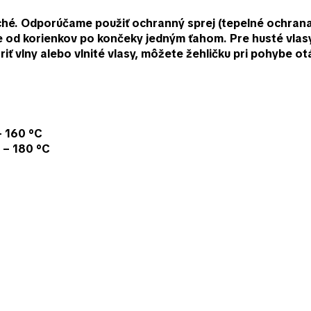
suché. Odporúčame použiť ochranný sprej (tepelné ochrana
e od korienkov po končeky jedným ťahom. Pre husté vlasy 
riť vlny alebo vlnité vlasy, môžete žehličku pri pohybe ot
– 160 °C
 – 180 °C