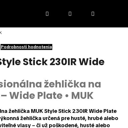
Hľadať
Prihlásenie
Nákupný
K
košík
Podrobnosti hodnotenia
tyle Stick 230IR Wide
sionálna žehlička na
 – Wide Plate • MUK
lna žehlička MUK Style Stick 230IR Wide Plate
výkonná žehlička určená pre husté, hrubé alebo
iteľné vlasy – či už poškodené, husté alebo